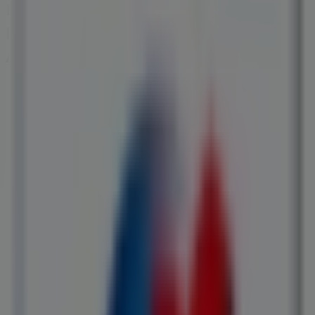
Magasins France Loisirs à Salon-de-
Provence - Horaires, Téléphones et
Adresses
Tiendeo dans Salon-de-Provence
»
Promos Librairies à Salon-de-Provence
»
France Loisirs à Salon-de-Provence
»
Magasins de France Loisirs à Salon-de-Provence
France Loisirs
20, cours Gimon, Salon-de-Provence
347 m