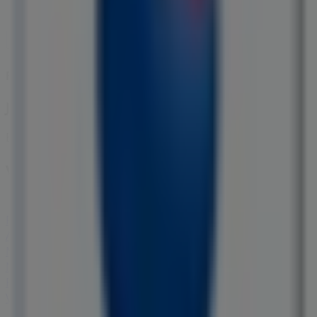
France Loisirs
Juillet - Août 2026
Expire le 31/08
Villes avec magasins France Loisirs
France Loisirs à Aix-en-Diois
France Loisirs à Aix-en-
Provence
France Loisirs à Cabriès
France Loisirs à
Arles
France Loisirs à Avignon
France Loisirs à
Marseille
France Loisirs à Orange
France Loisirs à
Nîmes
France Loisirs à Toulon
France Loisirs à Alès
France Loisirs à Montpellier
Voir plus de villes