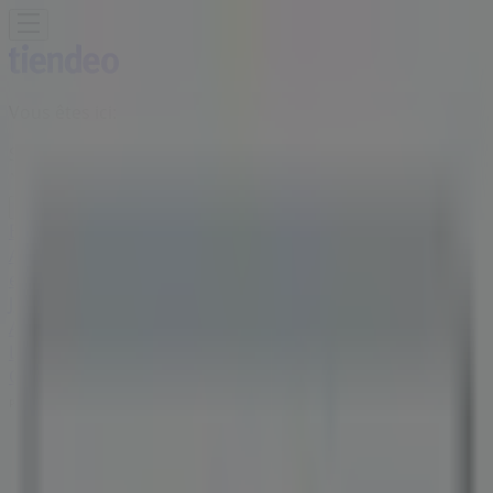
Vous êtes ici:
Salon-de-Provence - 75001
BONS PLANS
Supermarchés
Discount
Alimentaire
Bricolage
Meubles et Décoration
Multimédia
et Electroménager
Bazar et Déstockage
Enfants et
Jeux
Magasins Bio
Mode
Jardineries et
Animaleries
Sport
Beauté
Auto et Moto
Culture et
Loisirs
Bijouteries
Restaurants
Voyages
Santé et
Opticiens
Banques et Assurances
Librairies
Services
Publicité