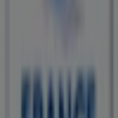
économiser sur vos achats ce
août
. De plus, nous vous
fournissons des informations précises sur les
emplacements des magasins, les horaires d’ouverture et
tous les détails nécessaires pour une expérience d’achat
complète à
Salon-de-Provence
.
Ne manquez pas les
offres
de
France Loisirs
dans les
magasins de
Salon-de-Provence
et restez informé des
meilleurs prix tout au long du mois de
août 2026
. Sur
Tiendeo, vous trouverez toujours les meilleures options
d’achat à
Salon-de-Provence
. Commencez dès
maintenant à explorer les magasins et les promotions
que nous avons préparés pour vous !
Publicité