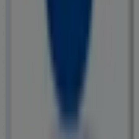
Autres entreprises de Librairies à
Salon-de-Provence
France Loisirs
Bienvenue sur Tiendeo ! Ici, vous pouvez trouver non
seulement les meilleures
offres
,
catalogues
et
promotions
, mais aussi découvrir les magasins les plus
populaires à
Salon-de-Provence
. Tout au long du mois
de
août 2026
, vous pourrez explorer les dernières
nouveautés de
France Loisirs
, l’une des marques les
plus reconnues, et trouver les magasins et leurs détails
près de chez vous à
Salon-de-Provence
.
Sur Tiendeo, vous avez accès à des
promotions
et des
réductions, ainsi qu’à des informations sur les magasins
physiques de votre ville. Parcourez les catalogues de
France Loisirs
, trouvez des magasins à
Salon-de-
Provence
et profitez de grandes remises pour