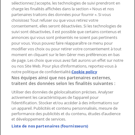
Magasin mal situé sur la carte
sélectionnez J'accepte, les technologies de suivi prendront en
Signaler un prospectus
charge les finalités affichées dans la section « Nous et nos
Vous rencontrez un problème technique sur l’appli
partenaires traitons des données pour fournir ». Si vous
ou le site?
choisissez Tout refuser ou que vous retirez votre
consentement, elles seront désactivées. Si les technologies de
suivi sont désactivées, il est possible que certains contenus et
Index
annonces qui vous sont présentés ne soient pas pertinents
pour vous. Vous pouvez faire réapparaître ce menu pour
modifier vos choix ou pour retirer votre consentement à tout
moment en cliquant sur le lien Gérer mes préférences en bas
Marques
de page. Les choix que vous avez fait aurons un effet sur notre
Marques locales
ou nos Site Web. Pour plus d’informations, reportez-vous à
Enseignes
notre politique de confidentialité.
Cookie policy
Nos équipes ainsi que nos partenaires externes,
Commerces à proximité
traitent des données selon les finalités suivantes :
Produits
Produits locaux
Utiliser des données de géolocalisation précises. Analyser
activement les caractéristiques de l’appareil pour
Villes
l’identification. Stocker et/ou accéder à des informations sur
un appareil. Publicités et contenu personnalisés, mesure de
Télécharger l'appli Tiendeo
performance des publicités et du contenu, études d’audience
et développement de services.
Liste de nos partenaires (fournisseurs)