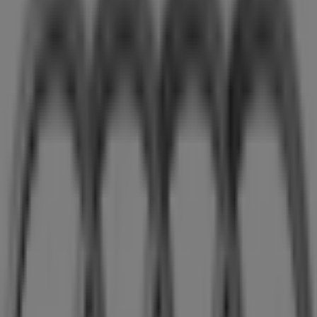
Boutiques Audi à Annecy - Horaires,
Téléphones et Adresses
Tiendeo dans Annecy
»
Promos Auto et Moto à Annecy
»
Audi à Annecy
»
Magasins de Audi à Annecy
Audi
16 route des Godets Bp 28, Seynod
7.7 km
Fermé