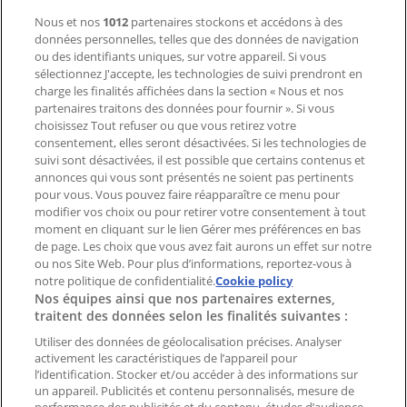
Nous et nos
1012
partenaires stockons et accédons à des
données personnelles, telles que des données de navigation
Demande marketing et professionnelle
ou des identifiants uniques, sur votre appareil. Si vous
Magasin mal situé sur la carte
sélectionnez J'accepte, les technologies de suivi prendront en
Signaler un prospectus
charge les finalités affichées dans la section « Nous et nos
Vous rencontrez un problème technique sur l’appli
partenaires traitons des données pour fournir ». Si vous
ou le site?
choisissez Tout refuser ou que vous retirez votre
consentement, elles seront désactivées. Si les technologies de
suivi sont désactivées, il est possible que certains contenus et
Index
annonces qui vous sont présentés ne soient pas pertinents
pour vous. Vous pouvez faire réapparaître ce menu pour
modifier vos choix ou pour retirer votre consentement à tout
moment en cliquant sur le lien Gérer mes préférences en bas
Marques
de page. Les choix que vous avez fait aurons un effet sur notre
Marques locales
ou nos Site Web. Pour plus d’informations, reportez-vous à
Enseignes
notre politique de confidentialité.
Cookie policy
Nos équipes ainsi que nos partenaires externes,
Commerces à proximité
traitent des données selon les finalités suivantes :
Produits
Produits locaux
Utiliser des données de géolocalisation précises. Analyser
activement les caractéristiques de l’appareil pour
Villes
l’identification. Stocker et/ou accéder à des informations sur
un appareil. Publicités et contenu personnalisés, mesure de
Télécharger l'appli Tiendeo