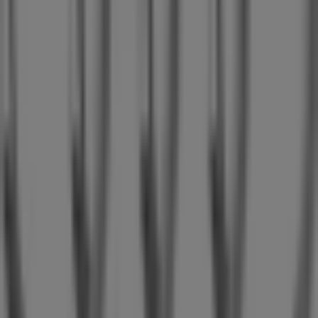
Scionzier
Audi à Sallanches
Audi à La Motte-Servolex
Audi à Cessy
Audi à Margencel
Audi à Arbent
Audi
à Pontcharra
Audi à Ponthoux
Audi à Montagnat
Audi à Voiron
Voir plus de villes
Autres entreprises de Auto et Moto
à Annecy
Audi
Bienvenue sur Tiendeo ! Ici, vous pouvez trouver non
seulement les meilleures
offres
,
catalogues
et
promotions
, mais aussi découvrir les magasins les plus
populaires à
Annecy
. Tout au long du mois de
août
2026
, vous pourrez explorer les dernières nouveautés de
Audi
, l’une des marques les plus reconnues, et trouver
les magasins et leurs détails près de chez vous à
Annecy
.