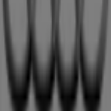
Sur Tiendeo, vous avez accès à des
promotions
et des
réductions, ainsi qu’à des informations sur les magasins
physiques de votre ville. Parcourez les catalogues de
Audi
, trouvez des magasins à
Annecy
et profitez de
grandes remises pour économiser sur vos achats ce
août
. De plus, nous vous fournissons des informations
précises sur les emplacements des magasins, les
horaires d’ouverture et tous les détails nécessaires pour
une expérience d’achat complète à
Annecy
.
Ne manquez pas les
offres
de
Audi
dans les magasins de
Annecy
et restez informé des meilleurs prix tout au long
du mois de
août 2026
. Sur Tiendeo, vous trouverez
toujours les meilleures options d’achat à
Annecy
.
Commencez dès maintenant à explorer les magasins et
les promotions que nous avons préparés pour vous !
Publicité