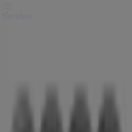
Vous êtes ici:
Annecy - 75001
BONS PLANS
Supermarchés
Discount
Alimentaire
Bricolage
Meubles et Décoration
Multimédia
et Electroménager
Bazar et Déstockage
Enfants et
Jeux
Magasins Bio
Mode
Jardineries et
Animaleries
Sport
Beauté
Auto et Moto
Culture et
Loisirs
Bijouteries
Restaurants
Voyages
Santé et
Opticiens
Banques et Assurances
Librairies
Services
Publicité