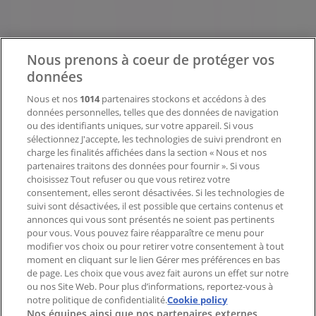
Nouvelles et médias
Travaillez avec nous
Nous prenons à coeur de protéger vos
Contactez-nous
données
Nous et nos
1014
partenaires stockons et accédons à des
données personnelles, telles que des données de navigation
Demande marketing et professionnelle
ou des identifiants uniques, sur votre appareil. Si vous
Magasin mal situé sur la carte
sélectionnez J'accepte, les technologies de suivi prendront en
Signaler un prospectus
charge les finalités affichées dans la section « Nous et nos
Vous rencontrez un problème technique sur l’appli
partenaires traitons des données pour fournir ». Si vous
ou le site?
choisissez Tout refuser ou que vous retirez votre
consentement, elles seront désactivées. Si les technologies de
suivi sont désactivées, il est possible que certains contenus et
Index
annonces qui vous sont présentés ne soient pas pertinents
pour vous. Vous pouvez faire réapparaître ce menu pour
modifier vos choix ou pour retirer votre consentement à tout
moment en cliquant sur le lien Gérer mes préférences en bas
Marques
de page. Les choix que vous avez fait aurons un effet sur notre
Marques locales
ou nos Site Web. Pour plus d’informations, reportez-vous à
Enseignes
notre politique de confidentialité.
Cookie policy
Nos équipes ainsi que nos partenaires externes,