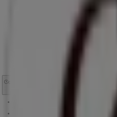
Ouvert
Jusqu'à 20:30
dimanche
08:00 - 20:30
lundi