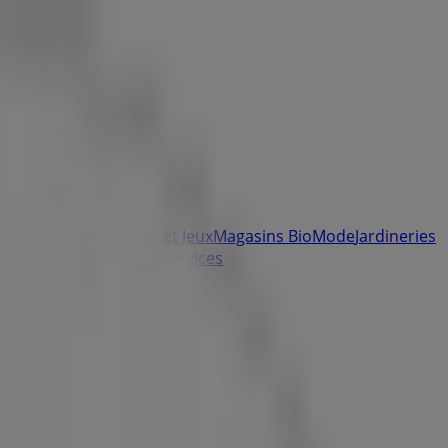
et Déstockage
Enfants et Jeux
Magasins Bio
Mode
Jardineries
 Assurances
Librairies
Services
atalogues et Téléphone