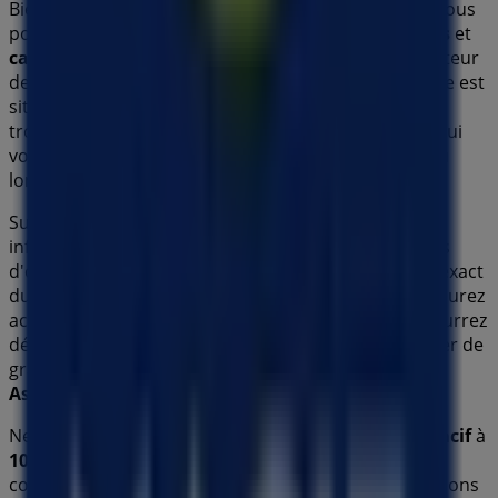
Bienvenue dans la boutique
Macif
sur Tiendeo, où vous
pourrez découvrir les meilleures
offres
,
promotions
et
catalogues
de cette marque renommée dans le secteur
de
Banques et Assurances
. Notre magasin physique est
situé à
10 allée du Lauragais
,
Colomiers
, et vous y
trouverez une large gamme de produits de qualité qui
vous permettront de réaliser des économies tout au
long de
août 2026
.
Sur Tiendeo, nous vous fournissons toutes les
informations à jour sur
Macif
, telles que les horaires
d'ouverture, les offres exclusives et l'emplacement exact
du magasin à
10 allée du Lauragais
. De plus, vous aurez
accès aux derniers catalogues de
Macif
, où vous pourrez
découvrir les promotions les plus récentes et profiter de
grandes réductions sur les produits de
Banques et
Assurances
pour vos achats à
Colomiers
.
Ne manquez pas l'occasion de visiter la boutique
Macif
à
10 allée du Lauragais
pour une expérience d'achat
complète. Nous vous invitons à explorer les promotions