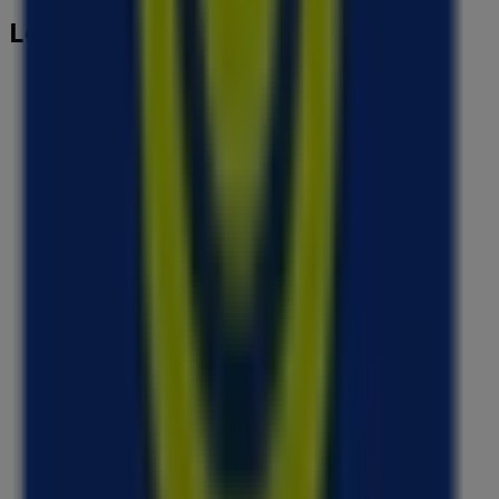
Les magasins les plus proches
McDonald's
ZAC du Perget Bd Victor Hugo, Colomiers
57 m
Ouvert
Chaussea
31 Rue Centre, Colomiers
93 m