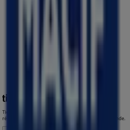
Tiendeo fait partie de Shopfully, l'entreprise tech qui
réinvente le commerce de proximité à travers le monde.