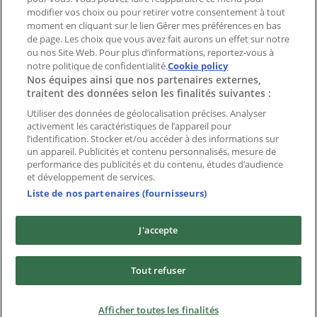
modifier vos choix ou pour retirer votre consentement à tout
moment en cliquant sur le lien Gérer mes préférences en bas
Marques
de page. Les choix que vous avez fait aurons un effet sur notre
Marques locales
ou nos Site Web. Pour plus d’informations, reportez-vous à
Enseignes
notre politique de confidentialité.
Cookie policy
Nos équipes ainsi que nos partenaires externes,
Commerces à proximité
traitent des données selon les finalités suivantes :
Produits
Produits locaux
Utiliser des données de géolocalisation précises. Analyser
activement les caractéristiques de l’appareil pour
Villes
l’identification. Stocker et/ou accéder à des informations sur
un appareil. Publicités et contenu personnalisés, mesure de
Télécharger l'appli Tiendeo
performance des publicités et du contenu, études d’audience
et développement de services.
Liste de nos partenaires (fournisseurs)
J'accepte
Copyright © Tiendeo ® 2026 · Shopfully Marketing S.L.U. –
Tout refuser
Palau de Mar – 08039 Barcelona, Spain
Conditions générales
Politique de confidentialité
Afficher toutes les finalités