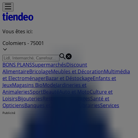
Vous êtes ici:
Colomiers - 75001
BONS PLANS
Supermarchés
Discount
Alimentaire
Bricolage
Meubles et Décoration
Multimédia
et Electroménager
Bazar et Déstockage
Enfants et
Jeux
Magasins Bio
Mode
Jardineries et
Animaleries
Sport
Beauté
Auto et Moto
Culture et
Loisirs
Bijouteries
Restaurants
Voyages
Santé et
Opticiens
Banques et Assurances
Librairies
Services
Publicité