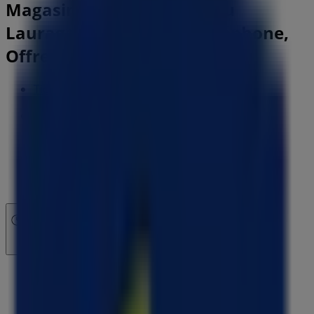
Magasin Macif | 10 allée du
Lauragais, Colomiers - Téléphone,
Offres et Adresse
Tiendeo dans Colomiers
»
Promos Banques et Assurances à Colomiers
»
Macif à Colomiers
»
Macif | 10 allée du Lauragais
Fermé
dimanche
Fermé