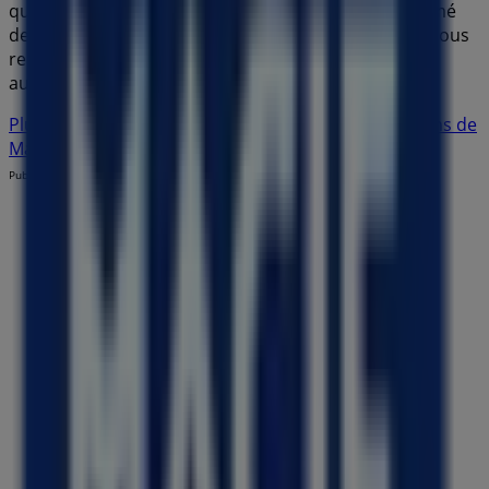
que nous avons pour vous ce
août
et à rester informé
des meilleures offres de
Macif
à
Colomiers
. Venez nous
rendre visite et commencez à économiser dès
aujourd'hui !
Plus d'informations sur Macif
Voir les autres magasins de
Macif dans Colomiers
Publicité