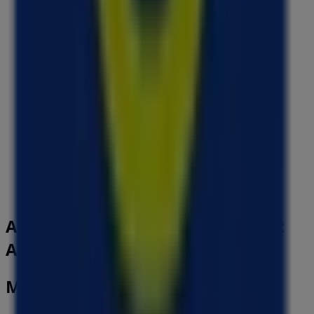
Fermé
Orchestra
1 Place du Lioran, Colomiers
99 m
Fermé
Autres entreprises de Banques et
Assurances à Colomiers
Macif