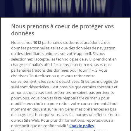
Nouvelles et médias
Travaillez avec nous
Nous prenons à coeur de protéger vos
Contactez-nous
données
Nous et nos
1012
partenaires stockons et accédons à des
données personnelles, telles que des données de navigation
Demande marketing et professionnelle
ou des identifiants uniques, sur votre appareil. Si vous
Magasin mal situé sur la carte
sélectionnez J'accepte, les technologies de suivi prendront en
Signaler un prospectus
charge les finalités affichées dans la section « Nous et nos
Vous rencontrez un problème technique sur l’appli
partenaires traitons des données pour fournir ». Si vous
ou le site?
choisissez Tout refuser ou que vous retirez votre
consentement, elles seront désactivées. Si les technologies de
suivi sont désactivées, il est possible que certains contenus et
Index
annonces qui vous sont présentés ne soient pas pertinents
pour vous. Vous pouvez faire réapparaître ce menu pour
modifier vos choix ou pour retirer votre consentement à tout
moment en cliquant sur le lien Gérer mes préférences en bas
Marques
de page. Les choix que vous avez fait aurons un effet sur notre
Marques locales
ou nos Site Web. Pour plus d’informations, reportez-vous à
Enseignes
notre politique de confidentialité.
Cookie policy