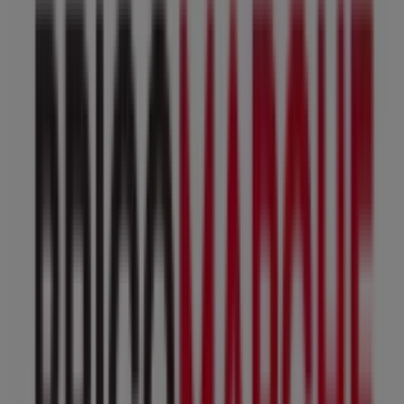
Fermé
Bricomarché
Boulevard du 8 mai 1945, Caudry
21.1 km
Fermé
Bricomarché
34. rue yvon bouton, Condé-sur-l'Escaut
23.0 km
Fermé