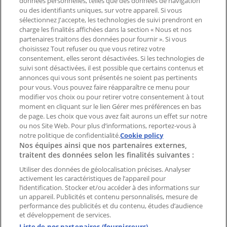
données personnelles, telles que des données de navigation
ou des identifiants uniques, sur votre appareil. Si vous
sélectionnez J'accepte, les technologies de suivi prendront en
Demande marketing et professionnelle
charge les finalités affichées dans la section « Nous et nos
Magasin mal situé sur la carte
partenaires traitons des données pour fournir ». Si vous
Signaler un prospectus
choisissez Tout refuser ou que vous retirez votre
consentement, elles seront désactivées. Si les technologies de
Vous rencontrez un problème technique sur l’appli
suivi sont désactivées, il est possible que certains contenus et
ou le site?
annonces qui vous sont présentés ne soient pas pertinents
pour vous. Vous pouvez faire réapparaître ce menu pour
modifier vos choix ou pour retirer votre consentement à tout
Index
moment en cliquant sur le lien Gérer mes préférences en bas
de page. Les choix que vous avez fait aurons un effet sur notre
ou nos Site Web. Pour plus d’informations, reportez-vous à
Marques
notre politique de confidentialité.
Cookie policy
Nos équipes ainsi que nos partenaires externes,
Enseignes
traitent des données selon les finalités suivantes :
Commerces à proximité
Produits
Utiliser des données de géolocalisation précises. Analyser
activement les caractéristiques de l’appareil pour
Villes
l’identification. Stocker et/ou accéder à des informations sur
un appareil. Publicités et contenu personnalisés, mesure de
Télécharger l'appli Tiendeo
performance des publicités et du contenu, études d’audience
et développement de services.
Liste de nos partenaires (fournisseurs)