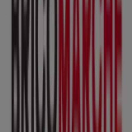
Autres entreprises de Bricolage à
Lourches
Bricomarché
Bienvenue dans la boutique
Bricomarché
sur Tiendeo,
où vous pourrez découvrir les meilleures
offres
,
promotions
et
catalogues
de cette marque renommée
dans le secteur de
Bricolage
. Notre magasin physique
est situé à
21 Avenue Du Maréchal De Lattre De
Tassigny
,
Lourches
, et vous y trouverez une large
gamme de produits de qualité qui vous permettront de
réaliser des économies tout au long de
août 2026
.
Sur Tiendeo, nous vous fournissons toutes les
informations à jour sur
Bricomarché
, telles que les
horaires d'ouverture, les offres exclusives et