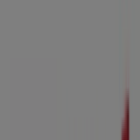
Bricomarché
Les rendez-vous à prix doux !
Expire le 15/08
Les magasins les plus proches
Bricomarché
1 avenue de paris, Cambrai
18.1 km