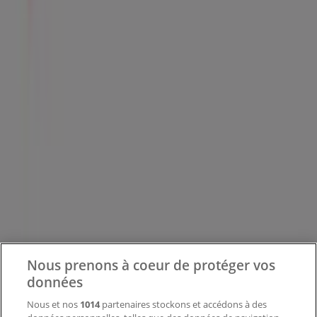
Tiendeo fait partie de Shopfully, l'entreprise tech qui
réinvente le commerce de proximité à travers le monde.
Tiendeo
Notre activité
Solutions professionnelles
Nouvelles et médias
Nous prenons à coeur de protéger vos
Travaillez avec nous
données
Contactez-nous
Nous et nos
1014
partenaires stockons et accédons à des