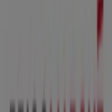
Fermé
Bricomarché
Rd 938 carriere pierre tockaert, Orchies
20.2 km
Fermé
Bricomarché
Route de valenciennes Zone Commerciale Les
Portes De L'avesnois, Le Quesnoy
20.7 km