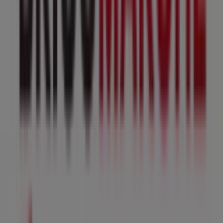
l'emplacement exact du magasin à
21 Avenue Du
Maréchal De Lattre De Tassigny
. De plus, vous aurez
accès aux derniers catalogues de
Bricomarché
, où vous
pourrez découvrir les promotions les plus récentes et
profiter de grandes réductions sur les produits de
Bricolage
pour vos achats à
Lourches
.
Ne manquez pas l'occasion de visiter la boutique
Bricomarché
à
21 Avenue Du Maréchal De Lattre De
Tassigny
pour une expérience d'achat complète. Nous
vous invitons à explorer les promotions que nous avons
pour vous ce
août
et à rester informé des meilleures
offres de
Bricomarché
à
Lourches
. Venez nous rendre
visite et commencez à économiser dès aujourd'hui !
Plus d'informations sur Bricomarché
Voir les autres
magasins de Bricomarché dans Lourches
Publicité