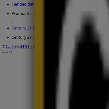
Tiendeo dans Marseille
»
Promos Services à Marseille
»
Century 21 à Marseille
»
Century 21 | 44 avenue de Château-Gombert
Carte
04 91 68 92 00
Publicité