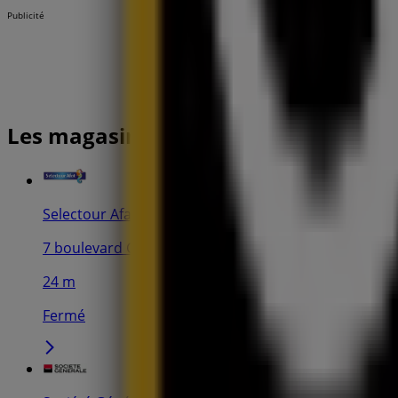
Publicité
Les magasins les plus proches
Selectour Afat
7 boulevard Garibaldi, Marseille
24 m
Fermé