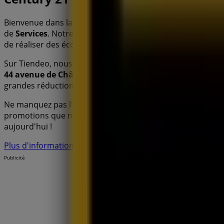
Bienvenue dans la boutique
Century 21
sur Tiendeo, où v
de
Services
. Notre magasin physique est situé à
44 avenu
de réaliser des économies tout au long de
août 2026
.
Sur Tiendeo, nous vous fournissons toutes les information
44 avenue de Château-Gombert
. De plus, vous aurez ac
grandes réductions sur les produits de
Services
pour vos 
Ne manquez pas l'occasion de visiter la boutique
Century
promotions que nous avons pour vous ce
août
et à reste
aujourd'hui !
Plus d'informations sur Century 21
Voir les autres magasin
Publicité