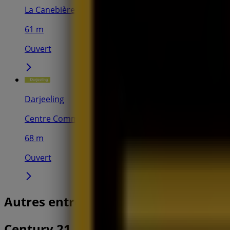
La Canebière, 72, Marseille
61 m
Ouvert
Darjeeling
Centre Commercial Bourse, Marseille
68 m
Ouvert
Autres entreprises de Services à Mars
Century 21