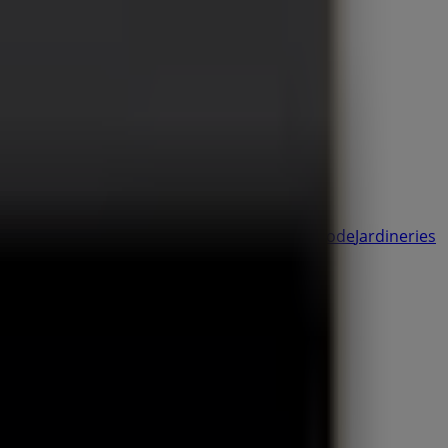
et Déstockage
Enfants et Jeux
Magasins Bio
Mode
Jardineries
 Assurances
Librairies
Services
e, Offres et Horaires