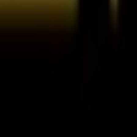
ous pourrez découvrir les meilleures
offres
,
promotions
et
e de Château-Gombert
,
Marseille
, et vous y trouverez un
s à jour sur
Century 21
, telles que les horaires d'ouvertur
cès aux derniers catalogues de
Century 21
, où vous pourrez 
achats à
Marseille
.
 21
à
44 avenue de Château-Gombert
pour une expérience 
r informé des meilleures offres de
Century 21
à
Marseille
. 
s de Century 21 dans Marseille