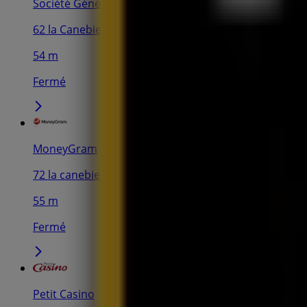
Société Générale
62 la Canebiere, Marseille
54 m
Fermé
MoneyGram
72 la canebiere, Marseille
55 m
Fermé
Petit Casino