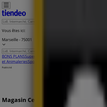
Vous êtes ici:
Marseille - 75001
BONS PLANS
Supermarchés
Discount Alimentaire
Bricolage
et Animaleries
Sport
Beauté
Auto et Moto
Culture et Loisirs
B
Publicité
Magasin Century 21 | 44 avenue de C