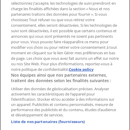
Magasin mal situé sur la carte
sélectionnez J'accepte, les technologies de suivi prendront en
Signaler un prospectus
charge les finalités affichées dans la section « Nous et nos
Vous rencontrez un problème technique sur l’appli
partenaires traitons des données pour fournir ». Si vous
ou le site?
choisissez Tout refuser ou que vous retirez votre
consentement, elles seront désactivées. Si les technologies de
suivi sont désactivées, il est possible que certains contenus et
Index
annonces qui vous sont présentés ne soient pas pertinents
pour vous. Vous pouvez faire réapparaître ce menu pour
modifier vos choix ou pour retirer votre consentement à tout
moment en cliquant sur le lien Gérer mes préférences en bas
Marques
de page. Les choix que vous avez fait aurons un effet sur notre
Marques locales
ou nos Site Web. Pour plus d’informations, reportez-vous à
Enseignes
notre politique de confidentialité.
Cookie policy
Nos équipes ainsi que nos partenaires externes,
Commerces à proximité
traitent des données selon les finalités suivantes :
Produits
Produits locaux
Utiliser des données de géolocalisation précises. Analyser
activement les caractéristiques de l’appareil pour
Villes
l’identification. Stocker et/ou accéder à des informations sur
un appareil. Publicités et contenu personnalisés, mesure de
Télécharger l'appli Tiendeo
performance des publicités et du contenu, études d’audience
et développement de services.
Liste de nos partenaires (fournisseurs)