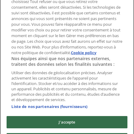
ou le site?
choisissez Tout refuser ou que vous retirez votre
consentement, elles seront désactivées. Si les technologies de
suivi sont désactivées, il est possible que certains contenus et
Index
annonces qui vous sont présentés ne soient pas pertinents
pour vous. Vous pouvez faire réapparaître ce menu pour
modifier vos choix ou pour retirer votre consentement à tout
moment en cliquant sur le lien Gérer mes préférences en bas
Marques
de page. Les choix que vous avez fait aurons un effet sur notre
Marques locales
ou nos Site Web. Pour plus d’informations, reportez-vous à
Enseignes
notre politique de confidentialité.
Cookie policy
Nos équipes ainsi que nos partenaires externes,
Commerces à proximité
traitent des données selon les finalités suivantes :
Produits
Produits locaux
Utiliser des données de géolocalisation précises. Analyser
activement les caractéristiques de l’appareil pour
Villes
l’identification. Stocker et/ou accéder à des informations sur
un appareil. Publicités et contenu personnalisés, mesure de
Télécharger l'appli Tiendeo
performance des publicités et du contenu, études d’audience
et développement de services.
Liste de nos partenaires (fournisseurs)
J'accepte