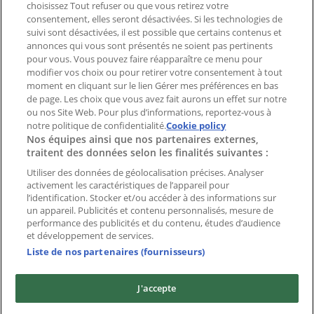
ou le site?
choisissez Tout refuser ou que vous retirez votre
consentement, elles seront désactivées. Si les technologies de
suivi sont désactivées, il est possible que certains contenus et
Index
annonces qui vous sont présentés ne soient pas pertinents
pour vous. Vous pouvez faire réapparaître ce menu pour
modifier vos choix ou pour retirer votre consentement à tout
moment en cliquant sur le lien Gérer mes préférences en bas
Marques
de page. Les choix que vous avez fait aurons un effet sur notre
Marques locales
ou nos Site Web. Pour plus d’informations, reportez-vous à
Enseignes
notre politique de confidentialité.
Cookie policy
Nos équipes ainsi que nos partenaires externes,
Commerces à proximité
traitent des données selon les finalités suivantes :
Produits
Produits locaux
Utiliser des données de géolocalisation précises. Analyser
activement les caractéristiques de l’appareil pour
Villes
l’identification. Stocker et/ou accéder à des informations sur
un appareil. Publicités et contenu personnalisés, mesure de
Télécharger l'appli Tiendeo
performance des publicités et du contenu, études d’audience
et développement de services.
Liste de nos partenaires (fournisseurs)
J'accepte