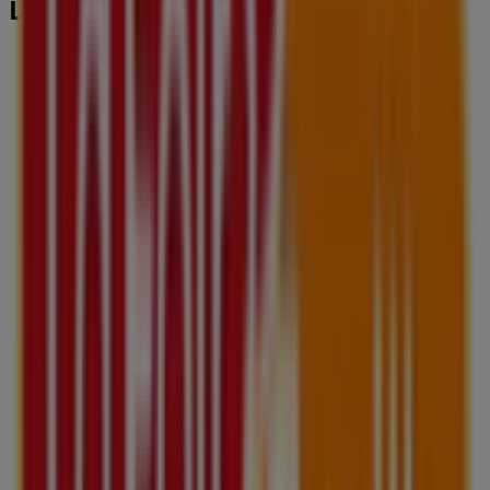
Les magasins les plus proches
Gérard Darel
3 bis rue du Général Foy, Saint-Étienne
42 m
Crédit du Nord
13, place Dorian, BP 218, Saint-Étienne
42 m
Samsonite