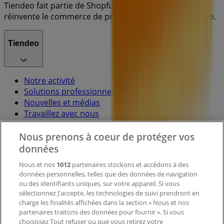
Tiendeo fait partie de Shopfully, l'entreprise tech qui
réinvente le commerce de proximité à travers le monde.
Tiendeo
Notre activité
Solutions professionnelles
Nouvelles et médias
Travaillez avec nous
Nous prenons à coeur de protéger vos
Contactez-nous
données
Nous et nos
1012
partenaires stockons et accédons à des
données personnelles, telles que des données de navigation
Demande marketing et professionnelle
ou des identifiants uniques, sur votre appareil. Si vous
Magasin mal situé sur la carte
sélectionnez J'accepte, les technologies de suivi prendront en
Signaler un prospectus
charge les finalités affichées dans la section « Nous et nos
Vous rencontrez un problème technique sur l’appli
partenaires traitons des données pour fournir ». Si vous
ou le site?
choisissez Tout refuser ou que vous retirez votre