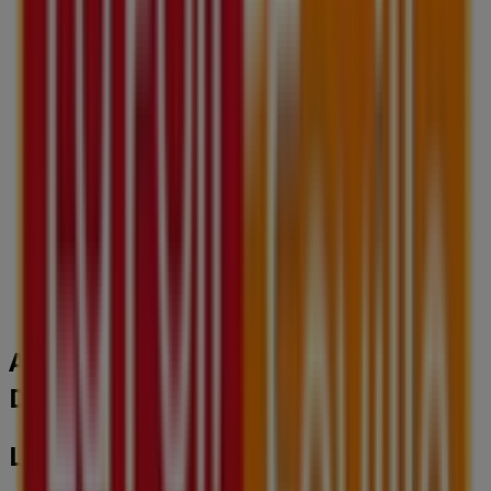
C.Cial Géant Casino Monthieu, Saint-Étienne
42 m
Clinique
8 RUE DES 3 GLORIEUSES, Saint-Étienne
42 m
Autres entreprises de Bazar et
Déstockage à Saint-Étienne
La Foir'Fouille