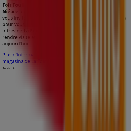
Foir'Fouille
à
2 Rue de Dunkerque Rue Nicéphore
Niépce
pour une expérience d'achat complète. Nous
vous invitons à explorer les promotions que nous avons
pour vous ce
août
et à rester informé des meilleures
offres de
La Foir'Fouille
à
Saint-Étienne
. Venez nous
rendre visite et commencez à économiser dès
aujourd'hui !
Plus d'informations sur La Foir'Fouille
Voir les autres
magasins de La Foir'Fouille dans Saint-Étienne
Publicité