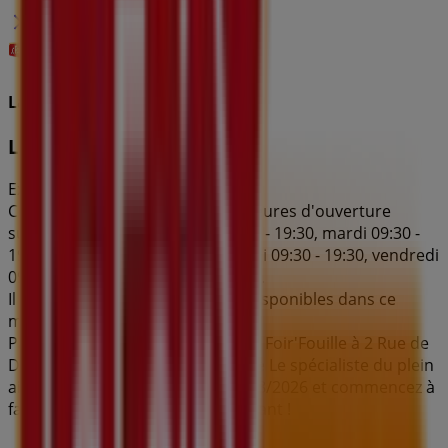
La Foir'Fouille
Le spécialiste du plein air
Expire le 31/08
Ce magasin La Foir'Fouille a les heures d'ouverture
suivantes : dimanche , lundi 09:30 - 19:30, mardi 09:30 -
19:30, mercredi 09:30 - 19:30, jeudi 09:30 - 19:30, vendredi
09:30 - 19:30, samedi 09:30 - 19:30.
Il y a actuellement 1 catalogues disponibles dans ce
magasin La Foir'Fouille.
Parcourez le dernier catalogue La Foir'Fouille à 2 Rue de
Dunkerque Rue Nicéphore Niépce Le spécialiste du plein
air valable du 02/03/2026 au 31/08/2026 et commencez à
faire des économies dès maintenant !