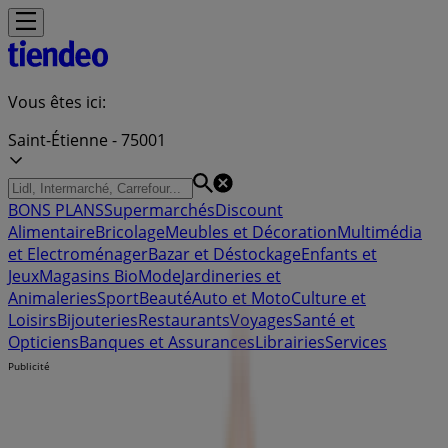
Vous êtes ici:
Saint-Étienne - 75001
BONS PLANS
Supermarchés
Discount
Alimentaire
Bricolage
Meubles et Décoration
Multimédia
et Electroménager
Bazar et Déstockage
Enfants et
Jeux
Magasins Bio
Mode
Jardineries et
Animaleries
Sport
Beauté
Auto et Moto
Culture et
Loisirs
Bijouteries
Restaurants
Voyages
Santé et
Opticiens
Banques et Assurances
Librairies
Services
Publicité