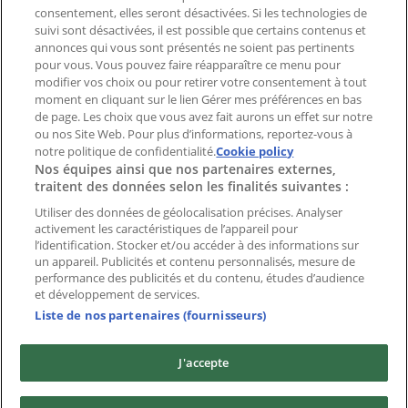
consentement, elles seront désactivées. Si les technologies de
suivi sont désactivées, il est possible que certains contenus et
Index
annonces qui vous sont présentés ne soient pas pertinents
pour vous. Vous pouvez faire réapparaître ce menu pour
modifier vos choix ou pour retirer votre consentement à tout
moment en cliquant sur le lien Gérer mes préférences en bas
Marques
de page. Les choix que vous avez fait aurons un effet sur notre
Marques locales
ou nos Site Web. Pour plus d’informations, reportez-vous à
Enseignes
notre politique de confidentialité.
Cookie policy
Nos équipes ainsi que nos partenaires externes,
Commerces à proximité
traitent des données selon les finalités suivantes :
Produits
Produits locaux
Utiliser des données de géolocalisation précises. Analyser
activement les caractéristiques de l’appareil pour
Villes
l’identification. Stocker et/ou accéder à des informations sur
un appareil. Publicités et contenu personnalisés, mesure de
Télécharger l'appli Tiendeo
performance des publicités et du contenu, études d’audience
et développement de services.
Liste de nos partenaires (fournisseurs)
J'accepte
Copyright © Tiendeo ® 2026 · Shopfully Marketing S.L.U. –