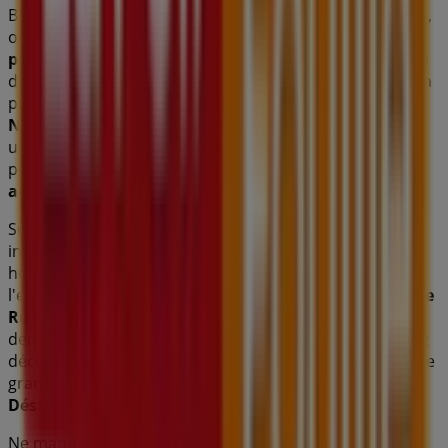
Bienvenue dans la boutique
La Foir'Fouille
sur Tiendeo,
où vous pourrez découvrir les meilleures
offres
,
promotions
et
catalogues
de cette marque renommée
dans le secteur de
Bazar et Déstockage
. Notre magasin
physique est situé à
2 Rue de Dunkerque Rue
Nicéphore Niépce
,
Saint-Étienne
, et vous y trouverez
une large gamme de produits de qualité qui vous
permettront de réaliser des économies tout au long de
août 2026
.
Sur Tiendeo, nous vous fournissons toutes les
informations à jour sur
La Foir'Fouille
, telles que les
horaires d'ouverture, les offres exclusives et
l'emplacement exact du magasin à
2 Rue de Dunkerque
Rue Nicéphore Niépce
. De plus, vous aurez accès aux
derniers catalogues de
La Foir'Fouille
, où vous pourrez
découvrir les promotions les plus récentes et profiter de
grandes réductions sur les produits de
Bazar et
Déstockage
pour vos achats à
Saint-Étienne
.
Ne manquez pas l'occasion de visiter la boutique
La