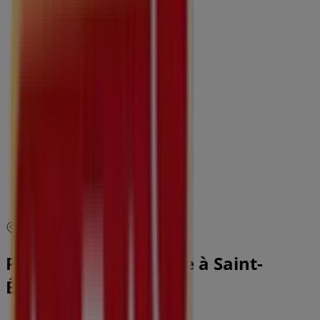
Fermé
lundi
09:30 - 19:30
mardi
09:30 - 19:30
mercredi
09:30 - 19:30
jeudi
09:30 - 19:30
vendredi
09:30 - 19:30
samedi
09:30 - 19:30
Carte
0477812390
Promos La Foir'Fouille à Saint-
Étienne