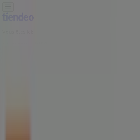
Vous êtes ici:
Sommières - 75001
BONS PLANS
Supermarchés
Discount
Alimentaire
Bricolage
Meubles et Décoration
Multimédia
et Electroménager
Bazar et Déstockage
Enfants et
Jeux
Magasins Bio
Mode
Jardineries et
Animaleries
Sport
Beauté
Auto et Moto
Culture et
Loisirs
Bijouteries
Restaurants
Voyages
Santé et
Opticiens
Banques et Assurances
Librairies
Services
Publicité