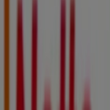
Netto
Zone De La Louvade, Mauguio
18.7 km
Ouvert
Publicité