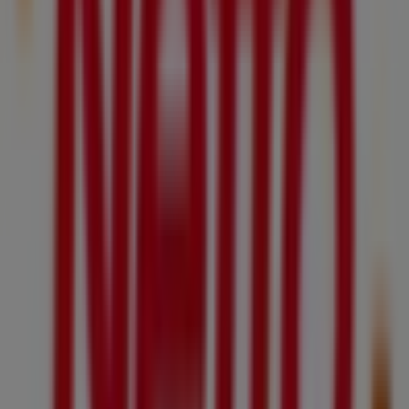
à Villeneuve-lès-Maguelone
Netto à Alès
Netto à
Frontignan
Netto à Les Salles-du-Gardon
Voir plus de villes
Autres entreprises de Discount
Alimentaire à Sommières
Netto
Bienvenue sur Tiendeo ! Ici, vous pouvez trouver non
seulement les meilleures
offres
,
catalogues
et
promotions
, mais aussi découvrir les magasins les plus
populaires à
Sommières
. Tout au long du mois de
août
2026
, vous pourrez explorer les dernières nouveautés de
Netto
, l’une des marques les plus reconnues, et trouver
les magasins et leurs détails près de chez vous à
Sommières
.
Sur Tiendeo, vous avez accès à des
promotions
et des