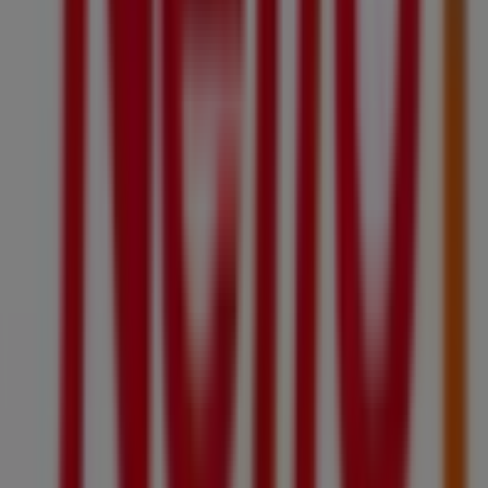
réductions, ainsi qu’à des informations sur les magasins
physiques de votre ville. Parcourez les catalogues de
Netto
, trouvez des magasins à
Sommières
et profitez de
grandes remises pour économiser sur vos achats ce
août
. De plus, nous vous fournissons des informations
précises sur les emplacements des magasins, les
horaires d’ouverture et tous les détails nécessaires pour
une expérience d’achat complète à
Sommières
.
Ne manquez pas les
offres
de
Netto
dans les magasins
de
Sommières
et restez informé des meilleurs prix tout
au long du mois de
août 2026
. Sur Tiendeo, vous
trouverez toujours les meilleures options d’achat à
Sommières
. Commencez dès maintenant à explorer les
magasins et les promotions que nous avons préparés
pour vous !
Publicité