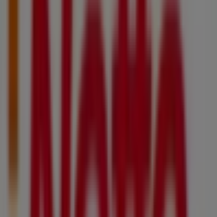
Catalogues Netto à Sommières
Netto
LE RAYON FRAIS À PRIX BAS
Expire le 17/08
Villes avec magasins Netto
Netto à Lunel
Netto à Saint-Dionisy
Netto à Bernis
Netto à Jacou
Netto à Castelnau-le-Lez
Netto à
Mauguio
Netto à Montpellier
Netto à Juvignac
Netto