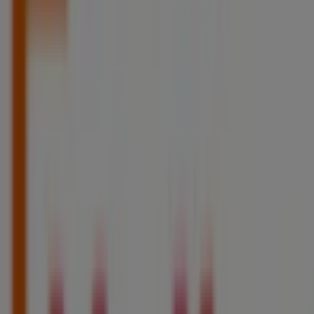
Netto
Les Portes De La Mer, Lunel
12.5 km
Ouvert
Netto
Chemin de Calvisson, Bernis
15.4 km
Ouvert