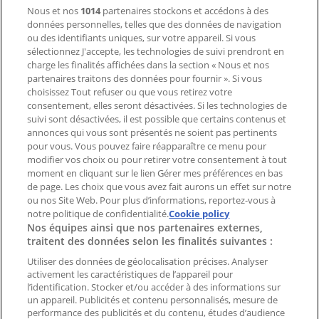
Nous et nos
1014
partenaires stockons et accédons à des
données personnelles, telles que des données de navigation
Demande marketing et professionnelle
ou des identifiants uniques, sur votre appareil. Si vous
Magasin mal situé sur la carte
sélectionnez J'accepte, les technologies de suivi prendront en
Signaler un prospectus
charge les finalités affichées dans la section « Nous et nos
Vous rencontrez un problème technique sur l’appli
partenaires traitons des données pour fournir ». Si vous
ou le site?
choisissez Tout refuser ou que vous retirez votre
consentement, elles seront désactivées. Si les technologies de
suivi sont désactivées, il est possible que certains contenus et
Index
annonces qui vous sont présentés ne soient pas pertinents
pour vous. Vous pouvez faire réapparaître ce menu pour
modifier vos choix ou pour retirer votre consentement à tout
moment en cliquant sur le lien Gérer mes préférences en bas
Marques
de page. Les choix que vous avez fait aurons un effet sur notre
Marques locales
ou nos Site Web. Pour plus d’informations, reportez-vous à
Enseignes
notre politique de confidentialité.
Cookie policy
Nos équipes ainsi que nos partenaires externes,
Commerces à proximité
traitent des données selon les finalités suivantes :
Produits
Produits locaux
Utiliser des données de géolocalisation précises. Analyser
activement les caractéristiques de l’appareil pour
Villes
l’identification. Stocker et/ou accéder à des informations sur
un appareil. Publicités et contenu personnalisés, mesure de
Télécharger l'appli Tiendeo
performance des publicités et du contenu, études d’audience