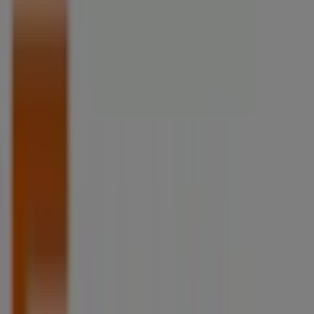
Supermarchés Netto à Sommières -
Horaires, Téléphones et Adresses
Tiendeo dans Sommières
»
Promos Discount Alimentaire à Sommières
»
Netto à Sommières
»
Magasins de Netto à Sommières
Netto
Chemin De Campagne, Sommières
680 m
Ouvert