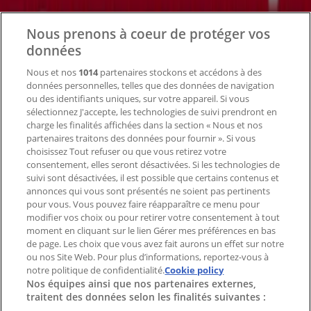
Travaillez avec nous
Nous prenons à coeur de protéger vos
Contactez-nous
données
Nous et nos
1014
partenaires stockons et accédons à des
données personnelles, telles que des données de navigation
Demande marketing et professionnelle
ou des identifiants uniques, sur votre appareil. Si vous
Magasin mal situé sur la carte
sélectionnez J'accepte, les technologies de suivi prendront en
Signaler un prospectus
charge les finalités affichées dans la section « Nous et nos
Vous rencontrez un problème technique sur l’appli
partenaires traitons des données pour fournir ». Si vous
ou le site?
choisissez Tout refuser ou que vous retirez votre
consentement, elles seront désactivées. Si les technologies de
suivi sont désactivées, il est possible que certains contenus et
Index
annonces qui vous sont présentés ne soient pas pertinents
pour vous. Vous pouvez faire réapparaître ce menu pour
modifier vos choix ou pour retirer votre consentement à tout
moment en cliquant sur le lien Gérer mes préférences en bas
Marques
de page. Les choix que vous avez fait aurons un effet sur notre
Marques locales
ou nos Site Web. Pour plus d’informations, reportez-vous à
Enseignes
notre politique de confidentialité.
Cookie policy
Nos équipes ainsi que nos partenaires externes,
Commerces à proximité
traitent des données selon les finalités suivantes :
Produits