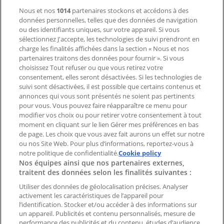
Nous et nos
1014
partenaires stockons et accédons à des
données personnelles, telles que des données de navigation
Demande marketing et professionnelle
ou des identifiants uniques, sur votre appareil. Si vous
Magasin mal situé sur la carte
sélectionnez J'accepte, les technologies de suivi prendront en
Signaler un prospectus
charge les finalités affichées dans la section « Nous et nos
Vous rencontrez un problème technique sur l’appli
partenaires traitons des données pour fournir ». Si vous
ou le site?
choisissez Tout refuser ou que vous retirez votre
consentement, elles seront désactivées. Si les technologies de
suivi sont désactivées, il est possible que certains contenus et
Index
annonces qui vous sont présentés ne soient pas pertinents
pour vous. Vous pouvez faire réapparaître ce menu pour
modifier vos choix ou pour retirer votre consentement à tout
moment en cliquant sur le lien Gérer mes préférences en bas
Marques
de page. Les choix que vous avez fait aurons un effet sur notre
Marques locales
ou nos Site Web. Pour plus d’informations, reportez-vous à
notre politique de confidentialité.
Cookie policy
Enseignes
Nos équipes ainsi que nos partenaires externes,
Commerces à proximité
traitent des données selon les finalités suivantes :
Produits
Produits locaux
Utiliser des données de géolocalisation précises. Analyser
activement les caractéristiques de l’appareil pour
Villes
l’identification. Stocker et/ou accéder à des informations sur
un appareil. Publicités et contenu personnalisés, mesure de
Télécharger l'appli Tiendeo
performance des publicités et du contenu, études d’audience