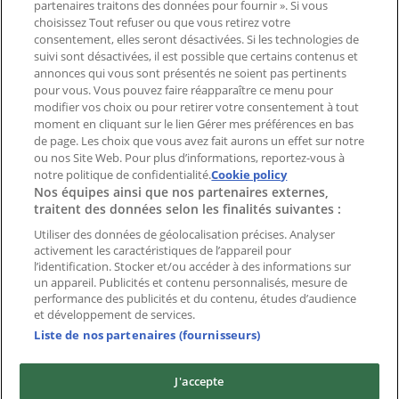
Vous rencontrez un problème technique sur l’appli
partenaires traitons des données pour fournir ». Si vous
ou le site?
choisissez Tout refuser ou que vous retirez votre
consentement, elles seront désactivées. Si les technologies de
suivi sont désactivées, il est possible que certains contenus et
Index
annonces qui vous sont présentés ne soient pas pertinents
pour vous. Vous pouvez faire réapparaître ce menu pour
modifier vos choix ou pour retirer votre consentement à tout
moment en cliquant sur le lien Gérer mes préférences en bas
Marques
de page. Les choix que vous avez fait aurons un effet sur notre
Marques locales
ou nos Site Web. Pour plus d’informations, reportez-vous à
Enseignes
notre politique de confidentialité.
Cookie policy
Nos équipes ainsi que nos partenaires externes,
Commerces à proximité
traitent des données selon les finalités suivantes :
Produits
Produits locaux
Utiliser des données de géolocalisation précises. Analyser
activement les caractéristiques de l’appareil pour
Villes
l’identification. Stocker et/ou accéder à des informations sur
un appareil. Publicités et contenu personnalisés, mesure de
Télécharger l'appli Tiendeo
performance des publicités et du contenu, études d’audience
et développement de services.
Liste de nos partenaires (fournisseurs)
J'accepte