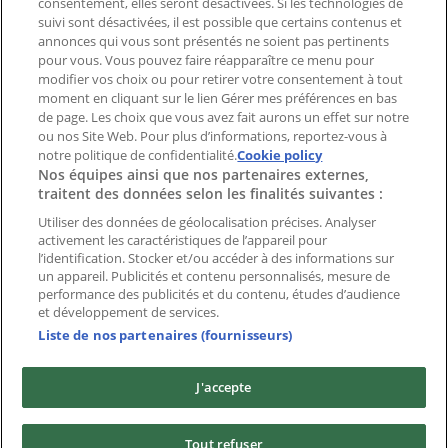
consentement, elles seront désactivées. Si les technologies de
suivi sont désactivées, il est possible que certains contenus et
Index
annonces qui vous sont présentés ne soient pas pertinents
pour vous. Vous pouvez faire réapparaître ce menu pour
modifier vos choix ou pour retirer votre consentement à tout
moment en cliquant sur le lien Gérer mes préférences en bas
Marques
de page. Les choix que vous avez fait aurons un effet sur notre
Marques locales
ou nos Site Web. Pour plus d’informations, reportez-vous à
Enseignes
notre politique de confidentialité.
Cookie policy
Nos équipes ainsi que nos partenaires externes,
Commerces à proximité
traitent des données selon les finalités suivantes :
Produits
Produits locaux
Utiliser des données de géolocalisation précises. Analyser
activement les caractéristiques de l’appareil pour
Villes
l’identification. Stocker et/ou accéder à des informations sur
un appareil. Publicités et contenu personnalisés, mesure de
Télécharger l'appli Tiendeo
performance des publicités et du contenu, études d’audience
et développement de services.
Liste de nos partenaires (fournisseurs)
J'accepte
Copyright © Tiendeo ® 2026 · Shopfully Marketing S.L.U. –
Tout refuser