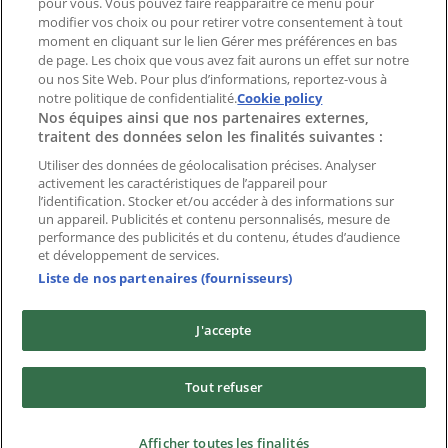
pour vous. Vous pouvez faire réapparaître ce menu pour
modifier vos choix ou pour retirer votre consentement à tout
moment en cliquant sur le lien Gérer mes préférences en bas
Marques
de page. Les choix que vous avez fait aurons un effet sur notre
Marques locales
ou nos Site Web. Pour plus d’informations, reportez-vous à
Enseignes
notre politique de confidentialité.
Cookie policy
Nos équipes ainsi que nos partenaires externes,
Commerces à proximité
traitent des données selon les finalités suivantes :
Produits
Produits locaux
Utiliser des données de géolocalisation précises. Analyser
activement les caractéristiques de l’appareil pour
Villes
l’identification. Stocker et/ou accéder à des informations sur
un appareil. Publicités et contenu personnalisés, mesure de
Télécharger l'appli Tiendeo
performance des publicités et du contenu, études d’audience
et développement de services.
Liste de nos partenaires (fournisseurs)
J'accepte
Copyright © Tiendeo ® 2026 · Shopfully Marketing S.L.U. –
Tout refuser
Palau de Mar – 08039 Barcelona, Spain
Conditions générales
Politique de confidentialité
Afficher toutes les finalités