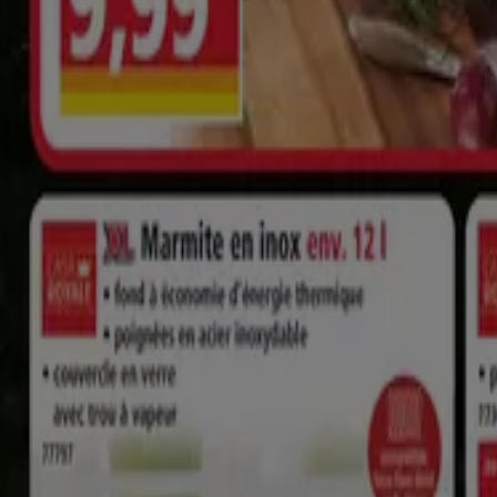
Aldi
Catalogue Aldi
Expire le 10/08
Expiré
Aldi
UN SAVOUREUX VOYAGE AU COEUR DE LA 
Expiré le 09/02
4.1 km - Mios
{"numCatalogs":2}