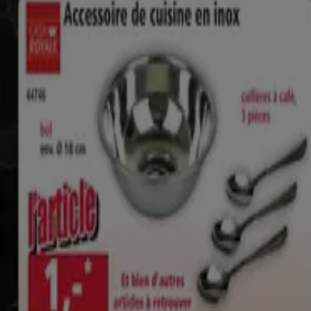
2
,
49
€
Mini
Pastique
4
,
49
€