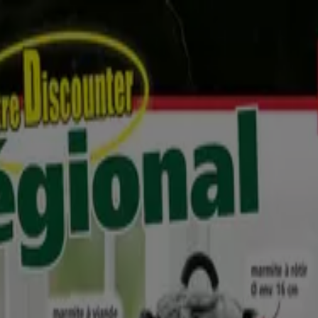
Meubles et Décoration
Multimédia et Electroménager
Bazar 
ijouteries
Restaurants
Voyages
Santé et Opticiens
Banques et
tus et Promotions