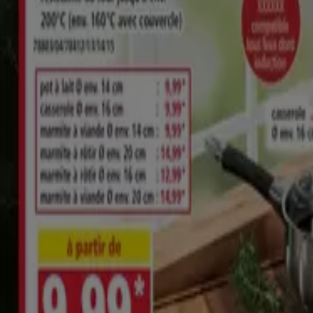
»
Aldi à Mios
Aperçu des Aldi offres à Mios
Aldi offres à Mios:
500
Meilleure réduction :
-31%
Catalogues avec Aldi offres à Mios:
2
Catégorie:
Discount Alimentaire
Offre la plus récente :
04/08/2026