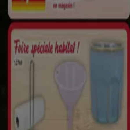
Albona
-
Poudre
D'amandes
1
,
99
€
Framboises