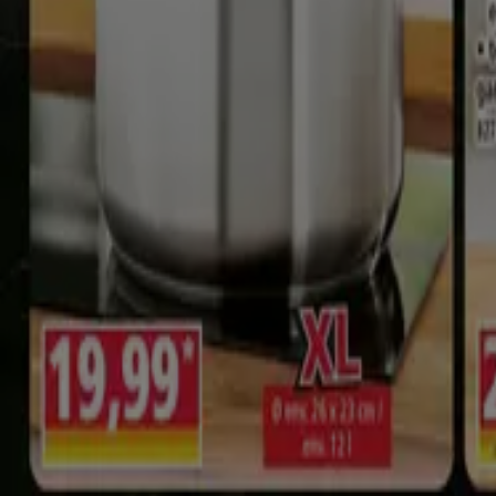
Aldi
28 Avenue du Vieux Bourg, Audenge
10.1 km
Fermé
Aldi
4 Rue Guy Pellerin, Le Barp
11.8 km
Fermé