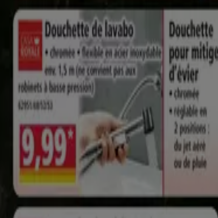
Aldi
8 a Rue du Baou, La Teste-de-Buch
17.8 km
Fermé
Aldi à Mios — Magasins, téléphone et horaires
Produits Aldi les plus cliqués à Mios