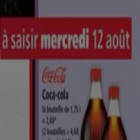
et Déstockage
Enfants et Jeux
Magasins Bio
Mode
Jardineries
 Assurances
Librairies
Services