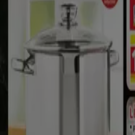
Adresses et horaires Aldi
Aldi
Rue Henri Fabre, Biganos
4.1 km
Fermé
Aldi
1 Route du Martinet, Salles (Gironde)
7.7 km
Fermé