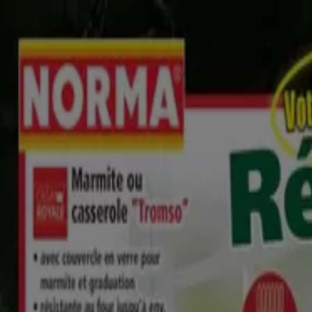
Vous êtes ici:
Mios - 75001
BONS PLANS
Supermarchés
Discount Alimentaire
Bricolage
et Animaleries
Sport
Beauté
Auto et Moto
Culture et Loisirs
B
Catalogue Aldi août à Mios - Prospec
Suivez-nous pour obtenir des offres
Tiendeo dans Mios
»
Promos Discount Alimentaire à Mios