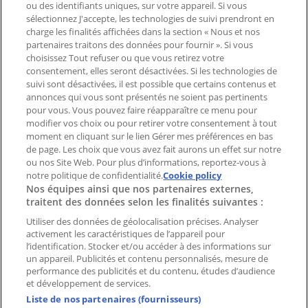
ou des identifiants uniques, sur votre appareil. Si vous
sélectionnez J'accepte, les technologies de suivi prendront en
charge les finalités affichées dans la section « Nous et nos
Demande marketing et professionnelle
partenaires traitons des données pour fournir ». Si vous
Magasin mal situé sur la carte
choisissez Tout refuser ou que vous retirez votre
consentement, elles seront désactivées. Si les technologies de
Signaler un prospectus
suivi sont désactivées, il est possible que certains contenus et
Vous rencontrez un problème technique sur l’appli
annonces qui vous sont présentés ne soient pas pertinents
ou le site?
pour vous. Vous pouvez faire réapparaître ce menu pour
modifier vos choix ou pour retirer votre consentement à tout
moment en cliquant sur le lien Gérer mes préférences en bas
Index
de page. Les choix que vous avez fait aurons un effet sur notre
ou nos Site Web. Pour plus d’informations, reportez-vous à
notre politique de confidentialité.
Cookie policy
Nos équipes ainsi que nos partenaires externes,
Marques
traitent des données selon les finalités suivantes :
Enseignes
Produits
Utiliser des données de géolocalisation précises. Analyser
activement les caractéristiques de l’appareil pour
Villes
l’identification. Stocker et/ou accéder à des informations sur
un appareil. Publicités et contenu personnalisés, mesure de
Télécharger l'appli Tiendeo
performance des publicités et du contenu, études d’audience
et développement de services.
Liste de nos partenaires (fournisseurs)