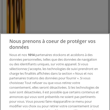
Tiendeo
Notre activité
Solutions professionnelles
Nouvelles et médias
Nous prenons à coeur de protéger vos
Travaillez avec nous
données
Nous et nos
1014
partenaires stockons et accédons à des
Contactez-nous
données personnelles, telles que des données de navigation
ou des identifiants uniques, sur votre appareil. Si vous
sélectionnez J'accepte, les technologies de suivi prendront en
charge les finalités affichées dans la section « Nous et nos
Demande marketing et professionnelle
partenaires traitons des données pour fournir ». Si vous
Magasin mal situé sur la carte
choisissez Tout refuser ou que vous retirez votre
consentement, elles seront désactivées. Si les technologies de
Signaler un prospectus
suivi sont désactivées, il est possible que certains contenus et
Vous rencontrez un problème technique sur l’appli
annonces qui vous sont présentés ne soient pas pertinents
ou le site?
pour vous. Vous pouvez faire réapparaître ce menu pour
modifier vos choix ou pour retirer votre consentement à tout