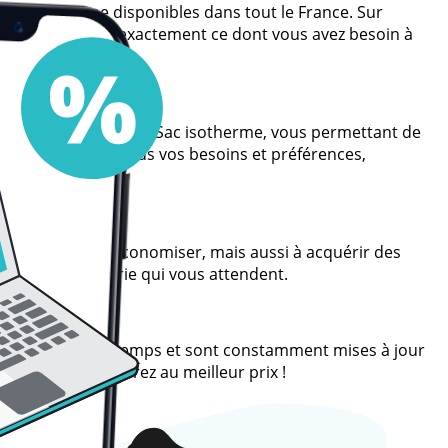
 Sac isotherme disponibles dans tout le France. Sur
que vous trouviez exactement ce dont vous avez besoin à
ariété d'offres pour Sac isotherme, vous permettant de
 pour répondre à tous vos besoins et préférences,
non seulement à économiser, mais aussi à acquérir des
s dans la catégorie qui vous attendent.
 limitées dans le temps et sont constamment mises à jour
me que vous désirez au meilleur prix !