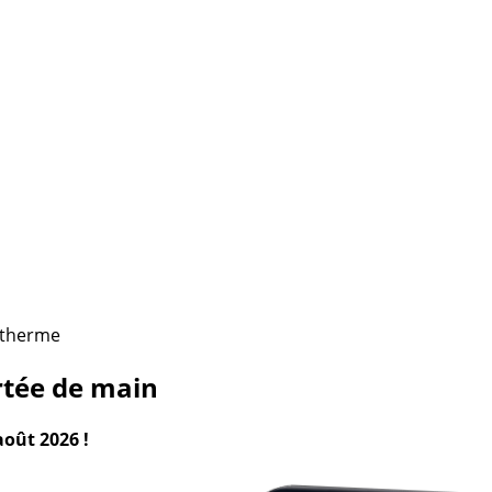
otherme
ortée de main
août 2026 !