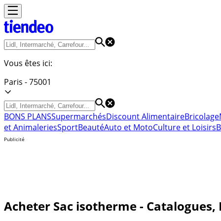
Vous êtes ici:
Paris - 75001
BONS PLANS
Supermarchés
Discount Alimentaire
Bricolage
et Animaleries
Sport
Beauté
Auto et Moto
Culture et Loisirs
B
Publicité
Acheter Sac isotherme - Catalogues, 