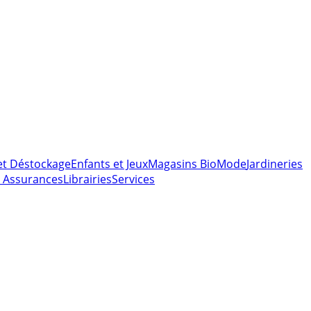
et Déstockage
Enfants et Jeux
Magasins Bio
Mode
Jardineries
 Assurances
Librairies
Services