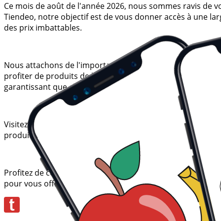
Ce mois de août de l'année 2026, nous sommes ravis de vous
Tiendeo, notre objectif est de vous donner accès à une la
des prix imbattables.
Nous attachons de l'importance à maximiser vos achats. 
profiter de produits de haute qualité sans impacter votre
garantissant que chaque achat soit une occasion de faire
Visitez notre site Web et découvrez pourquoi nous sommes 
produits qui améliorent leur qualité de vie. Quoi que vous
Profitez de cette occasion unique pour acheter Sac isothe
pour vous offrir les produits les plus remarquables du ma