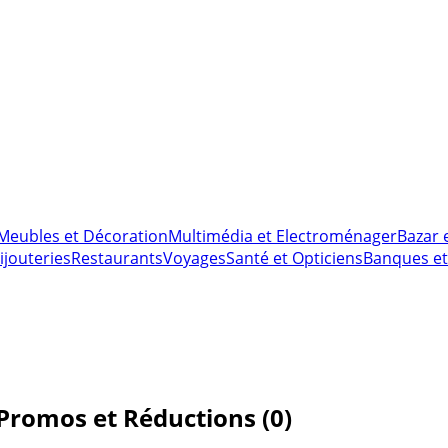
Meubles et Décoration
Multimédia et Electroménager
Bazar 
ijouteries
Restaurants
Voyages
Santé et Opticiens
Banques et
Promos et Réductions (0)