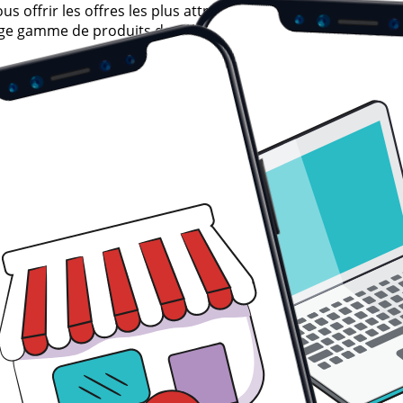
 offrir les offres les plus attractives et compétitives pour
rge gamme de produits dans la catégorie , en veillant à ce 
C'est pourquoi nous avons soigneusement sélectionné une v
 budget. Notre sélection couvre un large éventail d'options
 des économies.
le choix préféré de milliers d'utilisateurs qui cherchent 
 recherchiez, nous avons les meilleures offres et promotion
rme à des prix imbattables. Rappelez-vous, nos offres sont
rché. Ne manquez pas l'opportunité d'obtenir le Sac isother