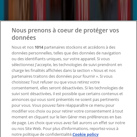
Solutions professionnelles
Nouvelles et médias
Travaillez avec nous
Nous prenons à coeur de protéger vos
Contactez-nous
données
Nous et nos
1014
partenaires stockons et accédons à des
données personnelles, telles que des données de navigation
Demande marketing et professionnelle
ou des identifiants uniques, sur votre appareil. Si vous
Magasin mal situé sur la carte
sélectionnez J'accepte, les technologies de suivi prendront en
Signaler un prospectus
charge les finalités affichées dans la section « Nous et nos
Vous rencontrez un problème technique sur l’appli
partenaires traitons des données pour fournir ». Si vous
ou le site?
choisissez Tout refuser ou que vous retirez votre
consentement, elles seront désactivées. Si les technologies de
suivi sont désactivées, il est possible que certains contenus et
Index
annonces qui vous sont présentés ne soient pas pertinents
pour vous. Vous pouvez faire réapparaître ce menu pour
modifier vos choix ou pour retirer votre consentement à tout
moment en cliquant sur le lien Gérer mes préférences en bas
Marques
de page. Les choix que vous avez fait aurons un effet sur notre
Marques locales
ou nos Site Web. Pour plus d’informations, reportez-vous à
Enseignes
notre politique de confidentialité.
Cookie policy