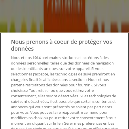
Tiendeo
Notre activité
Solutions professionnelles
Nous prenons à coeur de protéger vos
Nouvelles et médias
Travaillez avec nous
données
Nous et nos
1014
partenaires stockons et accédons à des
données personnelles, telles que des données de navigation
Contactez-nous
ou des identifiants uniques, sur votre appareil. Si vous
sélectionnez J'accepte, les technologies de suivi prendront en
charge les finalités affichées dans la section « Nous et nos
Demande marketing et professionnelle
partenaires traitons des données pour fournir ». Si vous
Magasin mal situé sur la carte
choisissez Tout refuser ou que vous retirez votre
consentement, elles seront désactivées. Si les technologies de
Signaler un prospectus
suivi sont désactivées, il est possible que certains contenus et
Vous rencontrez un problème technique sur l’appli
annonces qui vous sont présentés ne soient pas pertinents
ou le site?
pour vous. Vous pouvez faire réapparaître ce menu pour
modifier vos choix ou pour retirer votre consentement à tout
moment en cliquant sur le lien Gérer mes préférences en bas
Index
de page. Les choix que vous avez fait aurons un effet sur notre