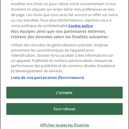
modifier vos choix ou pour retirer votre consentement à tout
moment en cliquant sur le lien Gérer mes préférences en bas
Marques
de page. Les choix que vous avez fait aurons un effet sur notre
Marques locales
ou nos Site Web. Pour plus d’informations, reportez-vous à
Enseignes
notre politique de confidentialité.
Cookie policy
Nos équipes ainsi que nos partenaires externes,
Commerces à proximité
traitent des données selon les finalités suivantes :
Produits
Produits locaux
Utiliser des données de géolocalisation précises. Analyser
activement les caractéristiques de l’appareil pour
Villes
l’identification. Stocker et/ou accéder à des informations sur
un appareil. Publicités et contenu personnalisés, mesure de
Télécharger l'appli Tiendeo
performance des publicités et du contenu, études d’audience
et développement de services.
Liste de nos partenaires (fournisseurs)
J'accepte
Copyright © Tiendeo ® 2026 · Shopfully Marketing S.L.U. –
Tout refuser
Palau de Mar – 08039 Barcelona, Spain
Conditions générales
Politique de confidentialité
Afficher toutes les finalités