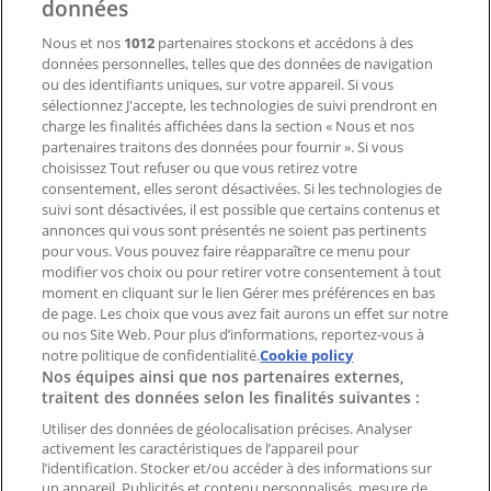
données
Nous et nos
1012
partenaires stockons et accédons à des
données personnelles, telles que des données de navigation
Demande marketing et professionnelle
ou des identifiants uniques, sur votre appareil. Si vous
Magasin mal situé sur la carte
sélectionnez J'accepte, les technologies de suivi prendront en
Signaler un prospectus
charge les finalités affichées dans la section « Nous et nos
Vous rencontrez un problème technique sur l’appli
partenaires traitons des données pour fournir ». Si vous
ou le site?
choisissez Tout refuser ou que vous retirez votre
consentement, elles seront désactivées. Si les technologies de
suivi sont désactivées, il est possible que certains contenus et
Index
annonces qui vous sont présentés ne soient pas pertinents
pour vous. Vous pouvez faire réapparaître ce menu pour
modifier vos choix ou pour retirer votre consentement à tout
moment en cliquant sur le lien Gérer mes préférences en bas
Marques
de page. Les choix que vous avez fait aurons un effet sur notre
Marques locales
ou nos Site Web. Pour plus d’informations, reportez-vous à
Enseignes
notre politique de confidentialité.
Cookie policy
Nos équipes ainsi que nos partenaires externes,
Commerces à proximité
traitent des données selon les finalités suivantes :
Produits
Produits locaux
Utiliser des données de géolocalisation précises. Analyser
activement les caractéristiques de l’appareil pour
Villes
l’identification. Stocker et/ou accéder à des informations sur
un appareil. Publicités et contenu personnalisés, mesure de