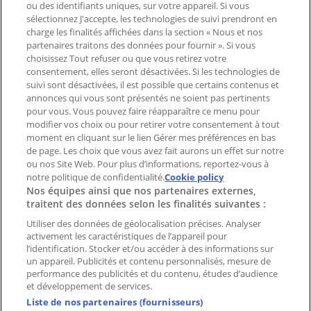
ou des identifiants uniques, sur votre appareil. Si vous
Magasin mal situé sur la carte
sélectionnez J'accepte, les technologies de suivi prendront en
Signaler un prospectus
charge les finalités affichées dans la section « Nous et nos
Vous rencontrez un problème technique sur l’appli
partenaires traitons des données pour fournir ». Si vous
ou le site?
choisissez Tout refuser ou que vous retirez votre
consentement, elles seront désactivées. Si les technologies de
suivi sont désactivées, il est possible que certains contenus et
Index
annonces qui vous sont présentés ne soient pas pertinents
pour vous. Vous pouvez faire réapparaître ce menu pour
modifier vos choix ou pour retirer votre consentement à tout
moment en cliquant sur le lien Gérer mes préférences en bas
Marques
de page. Les choix que vous avez fait aurons un effet sur notre
Marques locales
ou nos Site Web. Pour plus d’informations, reportez-vous à
Enseignes
notre politique de confidentialité.
Cookie policy
Nos équipes ainsi que nos partenaires externes,
Commerces à proximité
traitent des données selon les finalités suivantes :
Produits
Produits locaux
Utiliser des données de géolocalisation précises. Analyser
activement les caractéristiques de l’appareil pour
Villes
l’identification. Stocker et/ou accéder à des informations sur
un appareil. Publicités et contenu personnalisés, mesure de
Télécharger l'appli Tiendeo
performance des publicités et du contenu, études d’audience
et développement de services.
Liste de nos partenaires (fournisseurs)