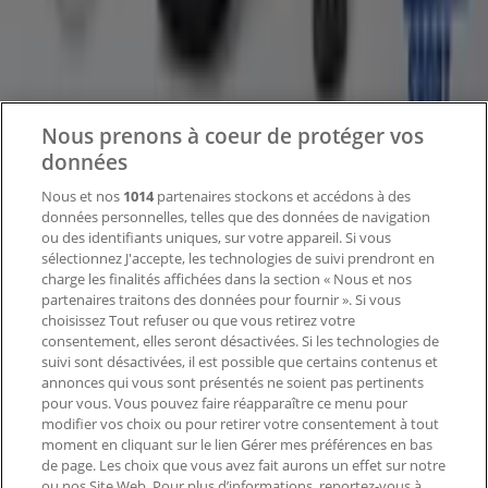
Notre activité
Solutions professionnelles
Nouvelles et médias
Travaillez avec nous
Nous prenons à coeur de protéger vos
Contactez-nous
données
Nous et nos
1014
partenaires stockons et accédons à des
données personnelles, telles que des données de navigation
Demande marketing et professionnelle
ou des identifiants uniques, sur votre appareil. Si vous
Magasin mal situé sur la carte
sélectionnez J'accepte, les technologies de suivi prendront en
Signaler un prospectus
charge les finalités affichées dans la section « Nous et nos
Vous rencontrez un problème technique sur l’appli
partenaires traitons des données pour fournir ». Si vous
ou le site?
choisissez Tout refuser ou que vous retirez votre
consentement, elles seront désactivées. Si les technologies de
suivi sont désactivées, il est possible que certains contenus et
Index
annonces qui vous sont présentés ne soient pas pertinents
pour vous. Vous pouvez faire réapparaître ce menu pour
modifier vos choix ou pour retirer votre consentement à tout
moment en cliquant sur le lien Gérer mes préférences en bas
Marques
de page. Les choix que vous avez fait aurons un effet sur notre
Marques locales
ou nos Site Web. Pour plus d’informations, reportez-vous à