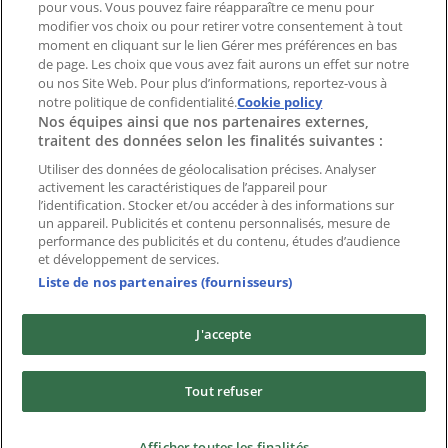
pour vous. Vous pouvez faire réapparaître ce menu pour
modifier vos choix ou pour retirer votre consentement à tout
moment en cliquant sur le lien Gérer mes préférences en bas
Marques
de page. Les choix que vous avez fait aurons un effet sur notre
Marques locales
ou nos Site Web. Pour plus d’informations, reportez-vous à
Enseignes
notre politique de confidentialité.
Cookie policy
Nos équipes ainsi que nos partenaires externes,
Commerces à proximité
traitent des données selon les finalités suivantes :
Produits
Produits locaux
Utiliser des données de géolocalisation précises. Analyser
activement les caractéristiques de l’appareil pour
Villes
l’identification. Stocker et/ou accéder à des informations sur
un appareil. Publicités et contenu personnalisés, mesure de
Télécharger l'appli Tiendeo
performance des publicités et du contenu, études d’audience
et développement de services.
Liste de nos partenaires (fournisseurs)
J'accepte
Copyright © Tiendeo ® 2026 · Shopfully Marketing S.L.U. –
Tout refuser
Palau de Mar – 08039 Barcelona, Spain
Conditions générales
Politique de confidentialité
Afficher toutes les finalités