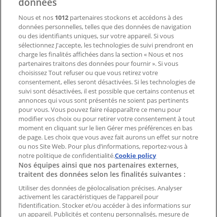
données
Contactez-nous
Nous et nos
1012
partenaires stockons et accédons à des
données personnelles, telles que des données de navigation
ou des identifiants uniques, sur votre appareil. Si vous
sélectionnez J'accepte, les technologies de suivi prendront en
Demande marketing et professionnelle
charge les finalités affichées dans la section « Nous et nos
Magasin mal situé sur la carte
partenaires traitons des données pour fournir ». Si vous
Signaler un prospectus
choisissez Tout refuser ou que vous retirez votre
consentement, elles seront désactivées. Si les technologies de
Vous rencontrez un problème technique sur l’appli
suivi sont désactivées, il est possible que certains contenus et
ou le site?
annonces qui vous sont présentés ne soient pas pertinents
pour vous. Vous pouvez faire réapparaître ce menu pour
modifier vos choix ou pour retirer votre consentement à tout
Index
moment en cliquant sur le lien Gérer mes préférences en bas
de page. Les choix que vous avez fait aurons un effet sur notre
ou nos Site Web. Pour plus d’informations, reportez-vous à
Marques
notre politique de confidentialité.
Cookie policy
Nos équipes ainsi que nos partenaires externes,
Enseignes
traitent des données selon les finalités suivantes :
Commerces à proximité
Produits
Utiliser des données de géolocalisation précises. Analyser
activement les caractéristiques de l’appareil pour
Villes
l’identification. Stocker et/ou accéder à des informations sur
un appareil. Publicités et contenu personnalisés, mesure de