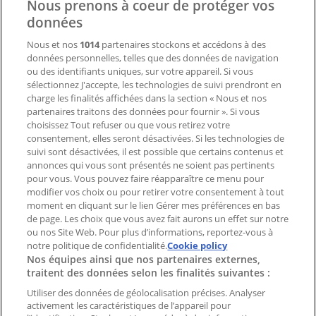
Nous prenons à coeur de protéger vos
Contactez-nous
données
Nous et nos
1014
partenaires stockons et accédons à des
données personnelles, telles que des données de navigation
Demande marketing et professionnelle
ou des identifiants uniques, sur votre appareil. Si vous
Magasin mal situé sur la carte
sélectionnez J'accepte, les technologies de suivi prendront en
Signaler un prospectus
charge les finalités affichées dans la section « Nous et nos
Vous rencontrez un problème technique sur l’appli
partenaires traitons des données pour fournir ». Si vous
ou le site?
choisissez Tout refuser ou que vous retirez votre
consentement, elles seront désactivées. Si les technologies de
suivi sont désactivées, il est possible que certains contenus et
Index
annonces qui vous sont présentés ne soient pas pertinents
pour vous. Vous pouvez faire réapparaître ce menu pour
modifier vos choix ou pour retirer votre consentement à tout
moment en cliquant sur le lien Gérer mes préférences en bas
Marques
de page. Les choix que vous avez fait aurons un effet sur notre
Marques locales
ou nos Site Web. Pour plus d’informations, reportez-vous à
Enseignes
notre politique de confidentialité.
Cookie policy
Nos équipes ainsi que nos partenaires externes,
Commerces à proximité
traitent des données selon les finalités suivantes :
Produits
Produits locaux
Utiliser des données de géolocalisation précises. Analyser
activement les caractéristiques de l’appareil pour
Villes