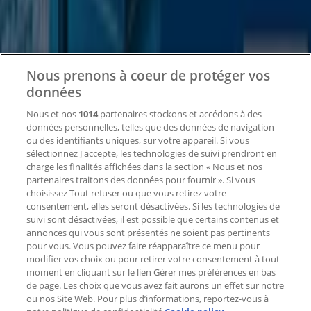
Solutions professionnelles
Nouvelles et médias
Travaillez avec nous
Nous prenons à coeur de protéger vos
Contactez-nous
données
Nous et nos
1014
partenaires stockons et accédons à des
données personnelles, telles que des données de navigation
Demande marketing et professionnelle
ou des identifiants uniques, sur votre appareil. Si vous
Magasin mal situé sur la carte
sélectionnez J'accepte, les technologies de suivi prendront en
Signaler un prospectus
charge les finalités affichées dans la section « Nous et nos
Vous rencontrez un problème technique sur l’appli
partenaires traitons des données pour fournir ». Si vous
ou le site?
choisissez Tout refuser ou que vous retirez votre
consentement, elles seront désactivées. Si les technologies de
suivi sont désactivées, il est possible que certains contenus et
Index
annonces qui vous sont présentés ne soient pas pertinents
pour vous. Vous pouvez faire réapparaître ce menu pour
modifier vos choix ou pour retirer votre consentement à tout
moment en cliquant sur le lien Gérer mes préférences en bas
Marques
de page. Les choix que vous avez fait aurons un effet sur notre
Marques locales
ou nos Site Web. Pour plus d’informations, reportez-vous à