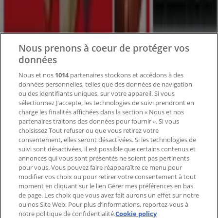
Notre activité
Solutions professionnelles
Nous prenons à coeur de protéger vos
Nouvelles et médias
Travaillez avec nous
données
Nous et nos
1014
partenaires stockons et accédons à des
Contactez-nous
données personnelles, telles que des données de navigation
ou des identifiants uniques, sur votre appareil. Si vous
sélectionnez J'accepte, les technologies de suivi prendront en
charge les finalités affichées dans la section « Nous et nos
Demande marketing et professionnelle
partenaires traitons des données pour fournir ». Si vous
Magasin mal situé sur la carte
choisissez Tout refuser ou que vous retirez votre
consentement, elles seront désactivées. Si les technologies de
Signaler un prospectus
suivi sont désactivées, il est possible que certains contenus et
Vous rencontrez un problème technique sur l’appli
annonces qui vous sont présentés ne soient pas pertinents
ou le site?
pour vous. Vous pouvez faire réapparaître ce menu pour
modifier vos choix ou pour retirer votre consentement à tout
moment en cliquant sur le lien Gérer mes préférences en bas
Index
de page. Les choix que vous avez fait aurons un effet sur notre
ou nos Site Web. Pour plus d’informations, reportez-vous à
notre politique de confidentialité.
Cookie policy