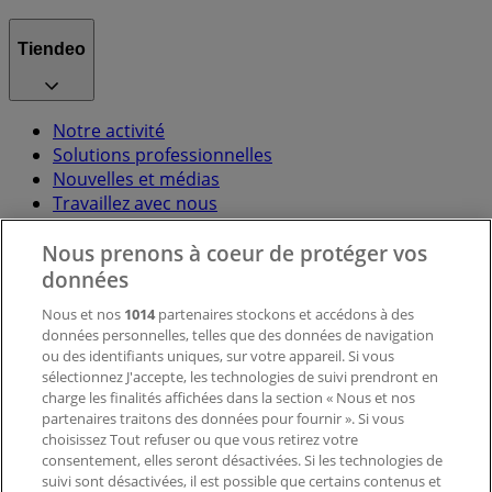
Tiendeo
Notre activité
Solutions professionnelles
Nouvelles et médias
Travaillez avec nous
Nous prenons à coeur de protéger vos
Contactez-nous
données
Nous et nos
1014
partenaires stockons et accédons à des
données personnelles, telles que des données de navigation
Demande marketing et professionnelle
ou des identifiants uniques, sur votre appareil. Si vous
Magasin mal situé sur la carte
sélectionnez J'accepte, les technologies de suivi prendront en
Signaler un prospectus
charge les finalités affichées dans la section « Nous et nos
Vous rencontrez un problème technique sur l’appli
partenaires traitons des données pour fournir ». Si vous
ou le site?
choisissez Tout refuser ou que vous retirez votre
consentement, elles seront désactivées. Si les technologies de
suivi sont désactivées, il est possible que certains contenus et