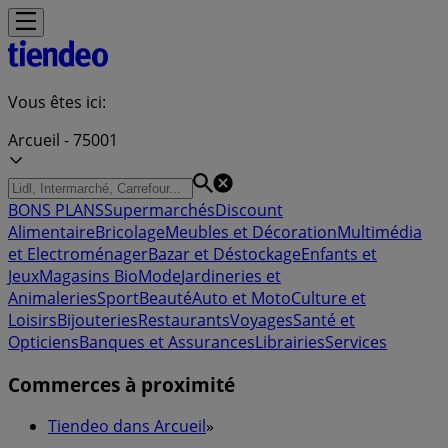
Vous êtes ici:
Arcueil - 75001
BONS PLANS
Supermarchés
Discount
Alimentaire
Bricolage
Meubles et Décoration
Multimédia
et Electroménager
Bazar et Déstockage
Enfants et
Jeux
Magasins Bio
Mode
Jardineries et
Animaleries
Sport
Beauté
Auto et Moto
Culture et
Loisirs
Bijouteries
Restaurants
Voyages
Santé et
Opticiens
Banques et Assurances
Librairies
Services
Commerces à proximité
Tiendeo dans Arcueil
»