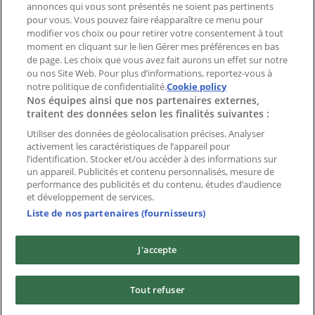
Index
annonces qui vous sont présentés ne soient pas pertinents
pour vous. Vous pouvez faire réapparaître ce menu pour
modifier vos choix ou pour retirer votre consentement à tout
moment en cliquant sur le lien Gérer mes préférences en bas
Marques
de page. Les choix que vous avez fait aurons un effet sur notre
Marques locales
ou nos Site Web. Pour plus d’informations, reportez-vous à
notre politique de confidentialité.
Enseignes
Cookie policy
Nos équipes ainsi que nos partenaires externes,
Commerces à proximité
traitent des données selon les finalités suivantes :
Produits
Produits locaux
Utiliser des données de géolocalisation précises. Analyser
activement les caractéristiques de l’appareil pour
Villes
l’identification. Stocker et/ou accéder à des informations sur
un appareil. Publicités et contenu personnalisés, mesure de
Télécharger l'appli Tiendeo
performance des publicités et du contenu, études d’audience
et développement de services.
Liste de nos partenaires (fournisseurs)
J'accepte
Copyright © Tiendeo ® 2026 · Shopfully Marketing S.L.U. –
Tout refuser
Palau de Mar – 08039 Barcelona, Spain