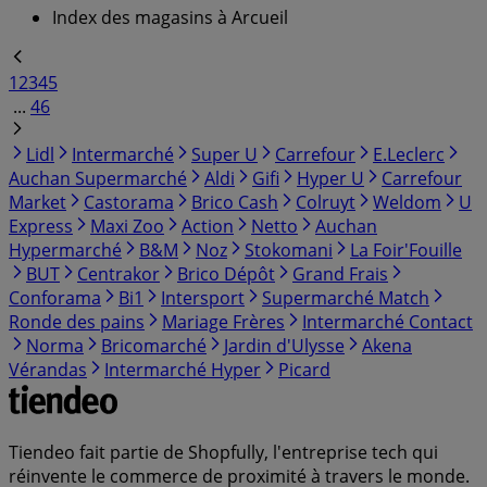
Index des magasins à Arcueil
1
2
3
4
5
...
46
Lidl
Intermarché
Super U
Carrefour
E.Leclerc
Auchan Supermarché
Aldi
Gifi
Hyper U
Carrefour
Market
Castorama
Brico Cash
Colruyt
Weldom
U
Express
Maxi Zoo
Action
Netto
Auchan
Hypermarché
B&M
Noz
Stokomani
La Foir'Fouille
BUT
Centrakor
Brico Dépôt
Grand Frais
Conforama
Bi1
Intersport
Supermarché Match
Ronde des pains
Mariage Frères
Intermarché Contact
Norma
Bricomarché
Jardin d'Ulysse
Akena
Vérandas
Intermarché Hyper
Picard
Tiendeo fait partie de Shopfully, l'entreprise tech qui
réinvente le commerce de proximité à travers le monde.