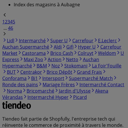
Index des magasins à Aubagne
1
2
3
4
5
...
46
Lidl
Intermarché
Super U
Carrefour
E.Leclerc
Auchan Supermarché
Aldi
Gifi
Hyper U
Carrefour
Market
Castorama
Brico Cash
Colruyt
Weldom
U
Express
Maxi Zoo
Action
Netto
Auchan
Hypermarché
B&M
Noz
Stokomani
La Foir'Fouille
BUT
Centrakor
Brico Dépôt
Grand Frais
Conforama
Bi1
Intersport
Supermarché Match
Ronde des pains
Mariage Frères
Intermarché Contact
Norma
Bricomarché
Jardin d'Ulysse
Akena
Vérandas
Intermarché Hyper
Picard
Tiendeo fait partie de Shopfully, l'entreprise tech qui
réinvente le commerce de proximité à travers le monde.