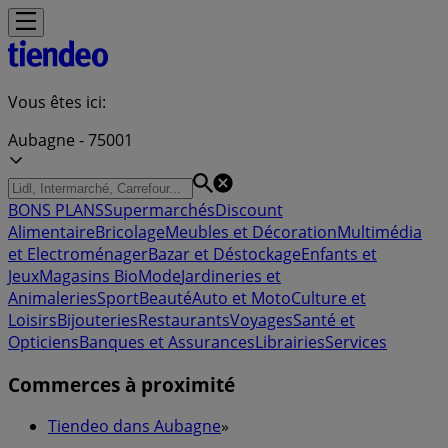
Vous êtes ici:
Aubagne - 75001
BONS PLANS
Supermarchés
Discount
Alimentaire
Bricolage
Meubles et Décoration
Multimédia
et Electroménager
Bazar et Déstockage
Enfants et
Jeux
Magasins Bio
Mode
Jardineries et
Animaleries
Sport
Beauté
Auto et Moto
Culture et
Loisirs
Bijouteries
Restaurants
Voyages
Santé et
Opticiens
Banques et Assurances
Librairies
Services
Commerces à proximité
Tiendeo dans Aubagne
»