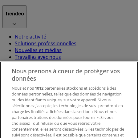
Tiendeo
Notre activité
Solutions professionnelles
Nouvelles et médias
Travaillez avec nous
Nous prenons à coeur de protéger vos
Contactez-nous
données
Nous et nos
1012
partenaires stockons et accédons à des
données personnelles, telles que des données de navigation
Demande marketing et professionnelle
ou des identifiants uniques, sur votre appareil. Si vous
Magasin mal situé sur la carte
sélectionnez J'accepte, les technologies de suivi prendront en
Signaler un prospectus
charge les finalités affichées dans la section « Nous et nos
Vous rencontrez un problème technique sur l’appli
partenaires traitons des données pour fournir ». Si vous
ou le site?
choisissez Tout refuser ou que vous retirez votre
consentement, elles seront désactivées. Si les technologies de
suivi sont désactivées, il est possible que certains contenus et