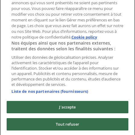
Index
annonces qui vous sont présentés ne soient pas pertinents
pour vous. Vous pouvez faire réapparaître ce menu pour
modifier vos choix ou pour retirer votre consentement à tout
moment en cliquant sur le lien Gérer mes préférences en bas
Marques
de page. Les choix que vous avez fait aurons un effet sur notre
Marques locales
ou nos Site Web. Pour plus d’informations, reportez-vous à
notre politique de confidentialité.
Enseignes
Cookie policy
Nos équipes ainsi que nos partenaires externes,
Commerces à proximité
traitent des données selon les finalités suivantes :
Produits
Produits locaux
Utiliser des données de géolocalisation précises. Analyser
activement les caractéristiques de l’appareil pour
Villes
l’identification. Stocker et/ou accéder à des informations sur
un appareil. Publicités et contenu personnalisés, mesure de
Télécharger l'appli Tiendeo
performance des publicités et du contenu, études d’audience
et développement de services.
Liste de nos partenaires (fournisseurs)
J'accepte
Copyright © Tiendeo ® 2026 · Shopfully Marketing S.L.U. –
Tout refuser
Palau de Mar – 08039 Barcelona, Spain