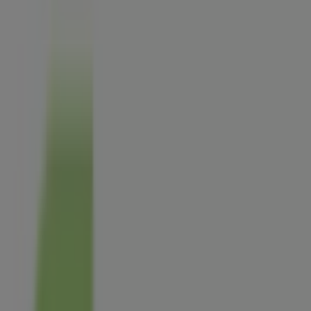
Magasin Florajet | 13 rue de la
poste, Belleville - Horaires,
Catalogues et Adresse
Tiendeo dans Belleville
»
Promos Jardineries et Animaleries à Belleville
»
Florajet à Belleville
»
Florajet | 13 rue de la poste
Carte
0474660484
Carte
0474660484
Nous sommes sur le point de publier des offres de
Florajet
Publicité