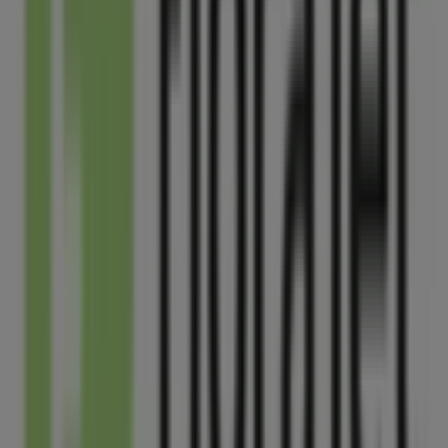
Autres entreprises de Jardineries et
Animaleries à Belleville
Florajet
Bienvenue dans la boutique
Florajet
sur Tiendeo, où
vous pourrez découvrir les meilleures
offres
,
promotions
et
catalogues
de cette marque renommée
dans le secteur de
Jardineries et Animaleries
. Notre
magasin physique est situé à
13 rue de la poste
,
Belleville
, et vous y trouverez une large gamme de
produits de qualité qui vous permettront de réaliser des
économies tout au long de
août 2026
.
Sur Tiendeo, nous vous fournissons toutes les
informations à jour sur
Florajet
, telles que les horaires
d'ouverture, les offres exclusives et l'emplacement exact
du magasin à
13 rue de la poste
. De plus, vous aurez
accès aux derniers catalogues de
Florajet
, où vous
pourrez découvrir les promotions les plus récentes et