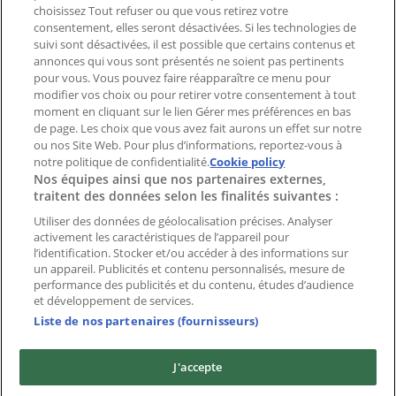
Signaler un prospectus
choisissez Tout refuser ou que vous retirez votre
consentement, elles seront désactivées. Si les technologies de
Vous rencontrez un problème technique sur l’appli
suivi sont désactivées, il est possible que certains contenus et
ou le site?
annonces qui vous sont présentés ne soient pas pertinents
pour vous. Vous pouvez faire réapparaître ce menu pour
modifier vos choix ou pour retirer votre consentement à tout
Index
moment en cliquant sur le lien Gérer mes préférences en bas
de page. Les choix que vous avez fait aurons un effet sur notre
ou nos Site Web. Pour plus d’informations, reportez-vous à
Marques
notre politique de confidentialité.
Cookie policy
Nos équipes ainsi que nos partenaires externes,
Enseignes
traitent des données selon les finalités suivantes :
Commerces à proximité
Produits
Utiliser des données de géolocalisation précises. Analyser
activement les caractéristiques de l’appareil pour
Villes
l’identification. Stocker et/ou accéder à des informations sur
un appareil. Publicités et contenu personnalisés, mesure de
Télécharger l'appli Tiendeo
performance des publicités et du contenu, études d’audience
et développement de services.
Liste de nos partenaires (fournisseurs)
J'accepte