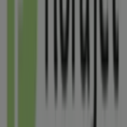
profiter de grandes réductions sur les produits de
Jardineries et Animaleries
pour vos achats à
Belleville
.
Ne manquez pas l'occasion de visiter la boutique
Florajet
à
13 rue de la poste
pour une expérience
d'achat complète. Nous vous invitons à explorer les
promotions que nous avons pour vous ce
août
et à
rester informé des meilleures offres de
Florajet
à
Belleville
. Venez nous rendre visite et commencez à
économiser dès aujourd'hui !
Plus d'informations sur Florajet
Voir les autres magasins
de Florajet dans Belleville
Publicité