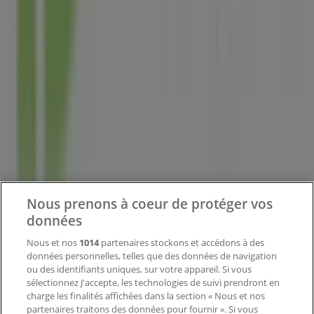
Tiendeo fait partie de Shopfully, l'entreprise tech qui
réinvente le commerce de proximité à travers le monde.
Tiendeo
Notre activité
Solutions professionnelles
Nouvelles et médias
Nous prenons à coeur de protéger vos
Travaillez avec nous
données
Contactez-nous
Nous et nos
1014
partenaires stockons et accédons à des
données personnelles, telles que des données de navigation
ou des identifiants uniques, sur votre appareil. Si vous
sélectionnez J'accepte, les technologies de suivi prendront en
Demande marketing et professionnelle
charge les finalités affichées dans la section « Nous et nos
Magasin mal situé sur la carte
partenaires traitons des données pour fournir ». Si vous