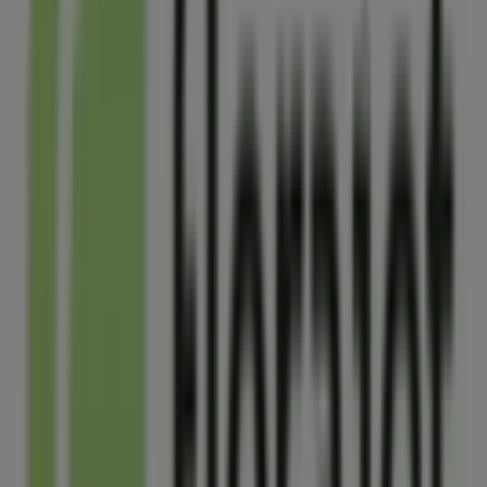
Crédit Agricole
330, rue de la gare, Beauvoir-sur-Niort
6.2 km
Ouvert
Mondial Relay
Route de la Rochelle, Beauvoir-sur-Niort
6.2 km
Ouvert