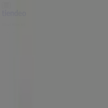
Vous êtes ici:
Belleville - 75001
BONS PLANS
Supermarchés
Discount
Alimentaire
Bricolage
Meubles et Décoration
Multimédia
et Electroménager
Bazar et Déstockage
Enfants et
Jeux
Magasins Bio
Mode
Jardineries et
Animaleries
Sport
Beauté
Auto et Moto
Culture et
Loisirs
Bijouteries
Restaurants
Voyages
Santé et
Opticiens
Banques et Assurances
Librairies
Services
Publicité