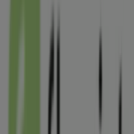
Copra
11, rue du Puyramard, Villeneuve-la-Comtesse
3.3 km
Point Vert
52 rue des chênes verts, Beauvoir-sur-Niort
5.2 km
Ouvert