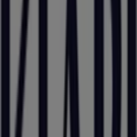
Kiabi
cc Beynost 2, Beynost
11.6 km
Ouvert
Kiabi
29 avenue Général de Gaulle, Champagne-au-Mont-
d'Or
13.3 km
Ouvert