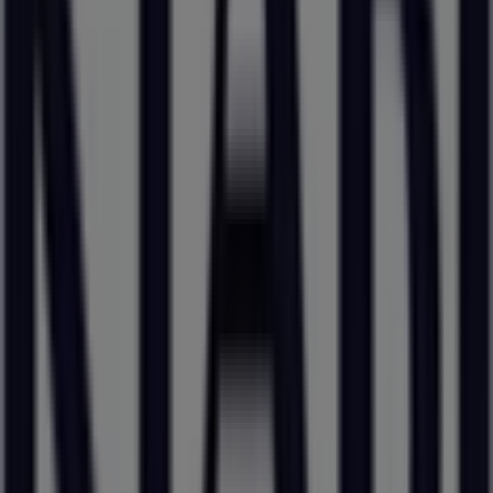
Catalogues Kiabi à Bron
Kiabi
Nos best sellers
Expire le 31/08
Villes avec magasins Kiabi
Kiabi à Villechantria
Kiabi à Villars (Loire)
Kiabi à
Vieu
Kiabi à Beynost
Kiabi à Givors
Kiabi à
Villefranche-sur-Saône
Kiabi à Salaise-sur-Sanne
Kiabi