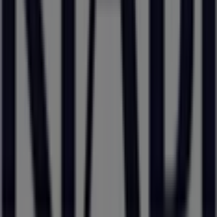
à Saint-Jean-Bonnefonds
Kiabi à Feurs
Kiabi à Bonson
Kiabi à Viriat
Kiabi à Voiron
Voir plus de villes
Autres entreprises de Mode à Bron
Kiabi
Bienvenue sur Tiendeo ! Ici, vous pouvez trouver non
seulement les meilleures
offres
,
catalogues
et
promotions
, mais aussi découvrir les magasins les plus
populaires à
Bron
. Tout au long du mois de
août 2026
,
vous pourrez explorer les dernières nouveautés de
Kiabi
, l’une des marques les plus reconnues, et trouver
les magasins et leurs détails près de chez vous à
Bron
.
Sur Tiendeo, vous avez accès à des
promotions
et des
réductions, ainsi qu’à des informations sur les magasins
physiques de votre ville. Parcourez les catalogues de
Kiabi
, trouvez des magasins à
Bron
et profitez de