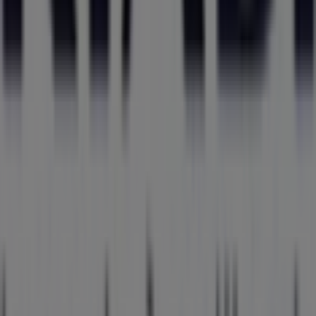
grandes remises pour économiser sur vos achats ce
août
. De plus, nous vous fournissons des informations
précises sur les emplacements des magasins, les
horaires d’ouverture et tous les détails nécessaires pour
une expérience d’achat complète à
Bron
.
Ne manquez pas les
offres
de
Kiabi
dans les magasins
de
Bron
et restez informé des meilleurs prix tout au long
du mois de
août 2026
. Sur Tiendeo, vous trouverez
toujours les meilleures options d’achat à
Bron
.
Commencez dès maintenant à explorer les magasins et
les promotions que nous avons préparés pour vous !
Publicité