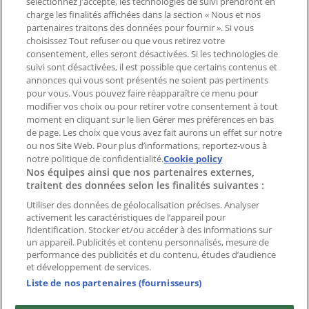
sélectionnez J'accepte, les technologies de suivi prendront en
Signaler un prospectus
charge les finalités affichées dans la section « Nous et nos
Vous rencontrez un problème technique sur l’appli
partenaires traitons des données pour fournir ». Si vous
ou le site?
choisissez Tout refuser ou que vous retirez votre
consentement, elles seront désactivées. Si les technologies de
suivi sont désactivées, il est possible que certains contenus et
Index
annonces qui vous sont présentés ne soient pas pertinents
pour vous. Vous pouvez faire réapparaître ce menu pour
modifier vos choix ou pour retirer votre consentement à tout
moment en cliquant sur le lien Gérer mes préférences en bas
Marques
de page. Les choix que vous avez fait aurons un effet sur notre
Marques locales
ou nos Site Web. Pour plus d’informations, reportez-vous à
Enseignes
notre politique de confidentialité.
Cookie policy
Nos équipes ainsi que nos partenaires externes,
Commerces à proximité
traitent des données selon les finalités suivantes :
Produits
Produits locaux
Utiliser des données de géolocalisation précises. Analyser
activement les caractéristiques de l’appareil pour
Villes
l’identification. Stocker et/ou accéder à des informations sur
un appareil. Publicités et contenu personnalisés, mesure de
Télécharger l'appli Tiendeo
performance des publicités et du contenu, études d’audience
et développement de services.
Liste de nos partenaires (fournisseurs)