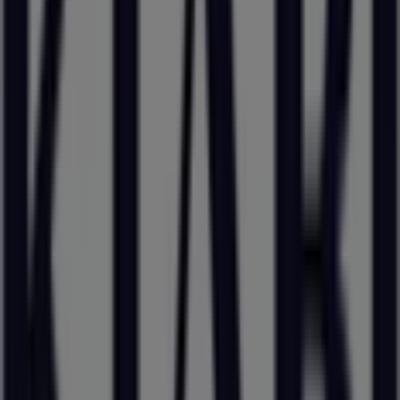
Kiabi
ZI de la Vallée du Gier, Givors
21.9 km
Ouvert
Publicité