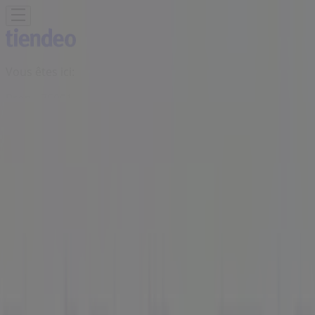
Vous êtes ici:
Bron - 75001
BONS PLANS
Supermarchés
Discount
Alimentaire
Bricolage
Meubles et Décoration
Multimédia
et Electroménager
Bazar et Déstockage
Enfants et
Jeux
Magasins Bio
Mode
Jardineries et
Animaleries
Sport
Beauté
Auto et Moto
Culture et
Loisirs
Bijouteries
Restaurants
Voyages
Santé et
Opticiens
Banques et Assurances
Librairies
Services
Publicité