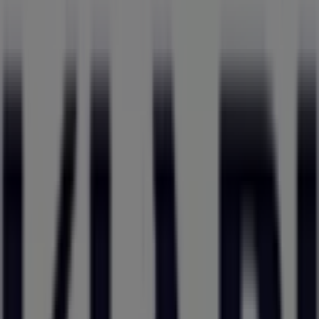
Magasins Kiabi à Bron - Horaires,
Téléphones et Adresses
Tiendeo dans Bron
»
Promos Mode à Bron
»
Kiabi à Bron
»
Magasins de Kiabi à Bron
Kiabi
ZAC du Champ du Pont, Bron
1.6 km
Ouvert