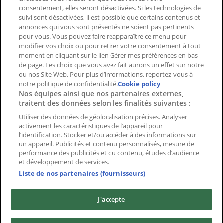
consentement, elles seront désactivées. Si les technologies de
suivi sont désactivées, il est possible que certains contenus et
Index
annonces qui vous sont présentés ne soient pas pertinents
pour vous. Vous pouvez faire réapparaître ce menu pour
modifier vos choix ou pour retirer votre consentement à tout
moment en cliquant sur le lien Gérer mes préférences en bas
Marques
de page. Les choix que vous avez fait aurons un effet sur notre
Marques locales
ou nos Site Web. Pour plus d’informations, reportez-vous à
Enseignes
notre politique de confidentialité.
Cookie policy
Nos équipes ainsi que nos partenaires externes,
Commerces à proximité
traitent des données selon les finalités suivantes :
Produits
Produits locaux
Utiliser des données de géolocalisation précises. Analyser
activement les caractéristiques de l’appareil pour
Villes
l’identification. Stocker et/ou accéder à des informations sur
un appareil. Publicités et contenu personnalisés, mesure de
Télécharger l'appli Tiendeo
performance des publicités et du contenu, études d’audience
et développement de services.
Liste de nos partenaires (fournisseurs)
J'accepte