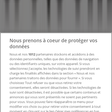
Tiendeo
Notre activité
Solutions professionnelles
Nouvelles et médias
Nous prenons à coeur de protéger vos
Travaillez avec nous
données
Contactez-nous
Nous et nos
1012
partenaires stockons et accédons à des
données personnelles, telles que des données de navigation
ou des identifiants uniques, sur votre appareil. Si vous
sélectionnez J'accepte, les technologies de suivi prendront en
Demande marketing et professionnelle
charge les finalités affichées dans la section « Nous et nos
Magasin mal situé sur la carte
partenaires traitons des données pour fournir ». Si vous
Signaler un prospectus
choisissez Tout refuser ou que vous retirez votre
consentement, elles seront désactivées. Si les technologies de
Vous rencontrez un problème technique sur l’appli
suivi sont désactivées, il est possible que certains contenus et
ou le site?
annonces qui vous sont présentés ne soient pas pertinents
pour vous. Vous pouvez faire réapparaître ce menu pour
modifier vos choix ou pour retirer votre consentement à tout
Index
moment en cliquant sur le lien Gérer mes préférences en bas