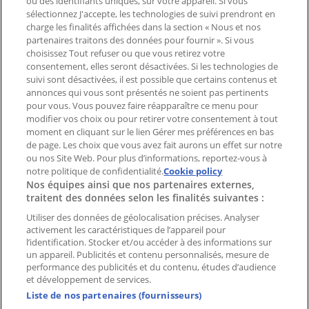
ou des identifiants uniques, sur votre appareil. Si vous
Magasin mal situé sur la carte
sélectionnez J'accepte, les technologies de suivi prendront en
Signaler un prospectus
charge les finalités affichées dans la section « Nous et nos
Vous rencontrez un problème technique sur l’appli
partenaires traitons des données pour fournir ». Si vous
ou le site?
choisissez Tout refuser ou que vous retirez votre
consentement, elles seront désactivées. Si les technologies de
suivi sont désactivées, il est possible que certains contenus et
Index
annonces qui vous sont présentés ne soient pas pertinents
pour vous. Vous pouvez faire réapparaître ce menu pour
modifier vos choix ou pour retirer votre consentement à tout
moment en cliquant sur le lien Gérer mes préférences en bas
Marques
de page. Les choix que vous avez fait aurons un effet sur notre
Marques locales
ou nos Site Web. Pour plus d’informations, reportez-vous à
Enseignes
notre politique de confidentialité.
Cookie policy
Nos équipes ainsi que nos partenaires externes,
Commerces à proximité
traitent des données selon les finalités suivantes :
Produits
Produits locaux
Utiliser des données de géolocalisation précises. Analyser
activement les caractéristiques de l’appareil pour
Villes
l’identification. Stocker et/ou accéder à des informations sur
un appareil. Publicités et contenu personnalisés, mesure de
Télécharger l'appli Tiendeo
performance des publicités et du contenu, études d’audience
et développement de services.
Liste de nos partenaires (fournisseurs)