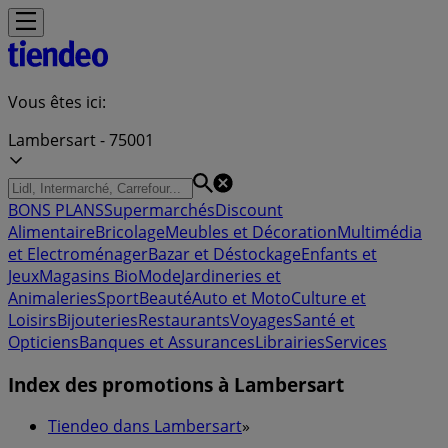
Vous êtes ici:
Lambersart - 75001
BONS PLANS
Supermarchés
Discount
Alimentaire
Bricolage
Meubles et Décoration
Multimédia
et Electroménager
Bazar et Déstockage
Enfants et
Jeux
Magasins Bio
Mode
Jardineries et
Animaleries
Sport
Beauté
Auto et Moto
Culture et
Loisirs
Bijouteries
Restaurants
Voyages
Santé et
Opticiens
Banques et Assurances
Librairies
Services
Index des promotions à Lambersart
Tiendeo dans Lambersart
»