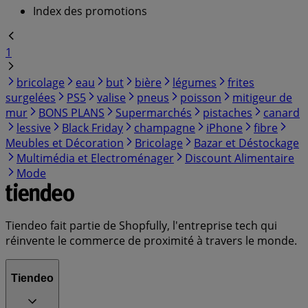
Index des promotions
1
bricolage
eau
but
bière
légumes
frites
surgelées
PS5
valise
pneus
poisson
mitigeur de
mur
BONS PLANS
Supermarchés
pistaches
canard
lessive
Black Friday
champagne
iPhone
fibre
Meubles et Décoration
Bricolage
Bazar et Déstockage
Multimédia et Electroménager
Discount Alimentaire
Mode
Tiendeo fait partie de Shopfully, l'entreprise tech qui
réinvente le commerce de proximité à travers le monde.
Tiendeo