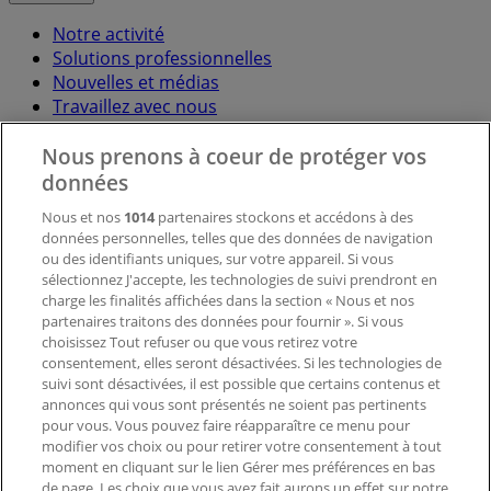
Notre activité
Solutions professionnelles
Nouvelles et médias
Travaillez avec nous
Nous prenons à coeur de protéger vos
Contactez-nous
données
Nous et nos
1014
partenaires stockons et accédons à des
données personnelles, telles que des données de navigation
Demande marketing et professionnelle
ou des identifiants uniques, sur votre appareil. Si vous
Magasin mal situé sur la carte
sélectionnez J'accepte, les technologies de suivi prendront en
Signaler un prospectus
charge les finalités affichées dans la section « Nous et nos
Vous rencontrez un problème technique sur l’appli
partenaires traitons des données pour fournir ». Si vous
ou le site?
choisissez Tout refuser ou que vous retirez votre
consentement, elles seront désactivées. Si les technologies de
suivi sont désactivées, il est possible que certains contenus et
Index
annonces qui vous sont présentés ne soient pas pertinents
pour vous. Vous pouvez faire réapparaître ce menu pour
modifier vos choix ou pour retirer votre consentement à tout
moment en cliquant sur le lien Gérer mes préférences en bas
Marques
de page. Les choix que vous avez fait aurons un effet sur notre