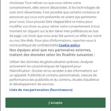
ou le site?
choisissez Tout refuser ou que vous retirez votre
consentement, elles seront désactivées. Si les technologies de
suivi sont désactivées, il est possible que certains contenus et
Index
annonces qui vous sont présentés ne soient pas pertinents
pour vous. Vous pouvez faire réapparaître ce menu pour
modifier vos choix ou pour retirer votre consentement à tout
moment en cliquant sur le lien Gérer mes préférences en bas
Marques
de page. Les choix que vous avez fait aurons un effet sur notre
Marques locales
ou nos Site Web. Pour plus d’informations, reportez-vous à
Enseignes
notre politique de confidentialité.
Cookie policy
Nos équipes ainsi que nos partenaires externes,
Commerces à proximité
traitent des données selon les finalités suivantes :
Produits
Produits locaux
Utiliser des données de géolocalisation précises. Analyser
activement les caractéristiques de l’appareil pour
Villes
l’identification. Stocker et/ou accéder à des informations sur
un appareil. Publicités et contenu personnalisés, mesure de
Télécharger l'appli Tiendeo
performance des publicités et du contenu, études d’audience
et développement de services.
Liste de nos partenaires (fournisseurs)
J'accepte