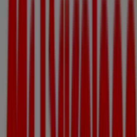
Nous sommes sur le point de publier des offres de Mr
Bricolage
Villes avec magasins Mr Bricolage
Mr Bricolage à Gaillac
Mr Bricolage à Bessières
Mr
Bricolage à Villefranche-de-Rouergue
Mr Bricolage à
Bruguières
Mr Bricolage à Montauban
Mr Bricolage à
Villefranche-de-Lauragais
Mr Bricolage à Grenade
Mr
Bricolage à Figeac
Mr Bricolage à Peyriac-Minervois
Mr Bricolage à Moissac
Mr Bricolage à Millau
Mr
Bricolage à Cadours
Voir plus de villes