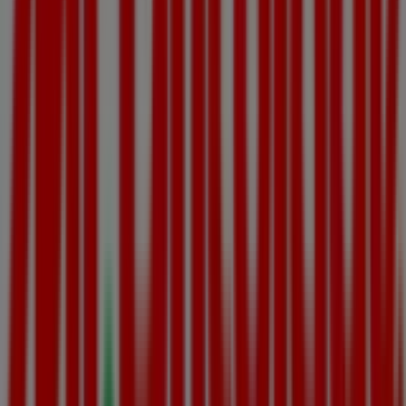
informations précises sur les emplacements des
magasins, les horaires d’ouverture et tous les détails
nécessaires pour une expérience d’achat complète à
Le
Sequestre
.
Ne manquez pas les
offres
de
Mr Bricolage
dans les
magasins de
Le Sequestre
et restez informé des
meilleurs prix tout au long du mois de
août 2026
. Sur
Tiendeo, vous trouverez toujours les meilleures options
d’achat à
Le Sequestre
. Commencez dès maintenant à
explorer les magasins et les promotions que nous avons
préparés pour vous !
Publicité