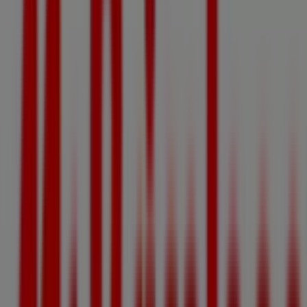
Fermé
Mr Bricolage
Route de Toulouse, Gaillac
18.8 km
Fermé
Publicité