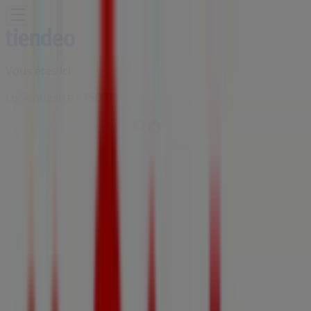
Vous êtes ici:
Le Sequestre - 75001
BONS PLANS
Supermarchés
Discount
Alimentaire
Bricolage
Meubles et Décoration
Multimédia
et Electroménager
Bazar et Déstockage
Enfants et
Jeux
Magasins Bio
Mode
Jardineries et
Animaleries
Sport
Beauté
Auto et Moto
Culture et
Loisirs
Bijouteries
Restaurants
Voyages
Santé et
Opticiens
Banques et Assurances
Librairies
Services
Publicité