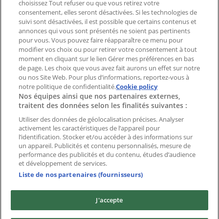
Signaler un prospectus
choisissez Tout refuser ou que vous retirez votre
consentement, elles seront désactivées. Si les technologies de
Vous rencontrez un problème technique sur l’appli
suivi sont désactivées, il est possible que certains contenus et
ou le site?
annonces qui vous sont présentés ne soient pas pertinents
pour vous. Vous pouvez faire réapparaître ce menu pour
modifier vos choix ou pour retirer votre consentement à tout
Index
moment en cliquant sur le lien Gérer mes préférences en bas
de page. Les choix que vous avez fait aurons un effet sur notre
ou nos Site Web. Pour plus d’informations, reportez-vous à
Marques
notre politique de confidentialité.
Cookie policy
Nos équipes ainsi que nos partenaires externes,
Enseignes
traitent des données selon les finalités suivantes :
Commerces à proximité
Produits
Utiliser des données de géolocalisation précises. Analyser
activement les caractéristiques de l’appareil pour
Villes
l’identification. Stocker et/ou accéder à des informations sur
un appareil. Publicités et contenu personnalisés, mesure de
Télécharger l'appli Tiendeo
performance des publicités et du contenu, études d’audience
et développement de services.
Liste de nos partenaires (fournisseurs)
J'accepte