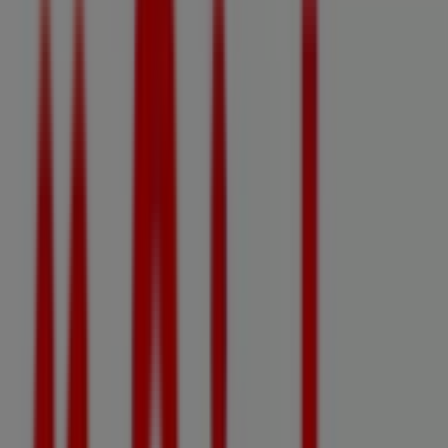
Magasins Mr Bricolage à Le
Sequestre - Horaires, Téléphones et
Adresses
Tiendeo dans Le Sequestre
»
Promos Bricolage à Le Sequestre
»
Mr Bricolage à Le Sequestre
»
Magasins de Mr Bricolage à Le Sequestre
Mr Bricolage
Za La Baute, Le Sequestre
728 m