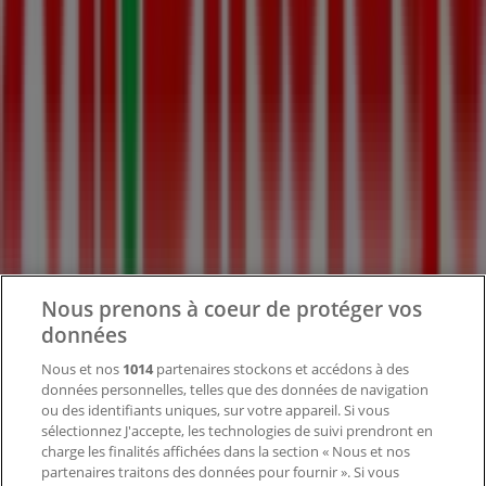
Tiendeo fait partie de Shopfully, l'entreprise tech qui
réinvente le commerce de proximité à travers le monde.
Tiendeo
Notre activité
Solutions professionnelles
Nouvelles et médias
Nous prenons à coeur de protéger vos
Travaillez avec nous
données
Contactez-nous
Nous et nos
1014
partenaires stockons et accédons à des
données personnelles, telles que des données de navigation
ou des identifiants uniques, sur votre appareil. Si vous
sélectionnez J'accepte, les technologies de suivi prendront en
Demande marketing et professionnelle
charge les finalités affichées dans la section « Nous et nos
Magasin mal situé sur la carte
partenaires traitons des données pour fournir ». Si vous