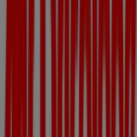
Autres entreprises de Bricolage à Le
Sequestre
Mr Bricolage
Bienvenue sur Tiendeo ! Ici, vous pouvez trouver non
seulement les meilleures
offres
,
catalogues
et
promotions
, mais aussi découvrir les magasins les plus
populaires à
Le Sequestre
. Tout au long du mois de
août
2026
, vous pourrez explorer les dernières nouveautés de
Mr Bricolage
, l’une des marques les plus reconnues, et
trouver les magasins et leurs détails près de chez vous à
Le Sequestre
.
Sur Tiendeo, vous avez accès à des
promotions
et des
réductions, ainsi qu’à des informations sur les magasins
physiques de votre ville. Parcourez les catalogues de
Mr
Bricolage
, trouvez des magasins à
Le Sequestre
et
profitez de grandes remises pour économiser sur vos
achats ce
août
. De plus, nous vous fournissons des