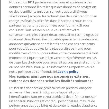
Nous et nos
1012
partenaires stockons et accédons à des
données personnelles, telles que des données de navigation
Demande marketing et professionnelle
ou des identifiants uniques, sur votre appareil. Si vous
Magasin mal situé sur la carte
sélectionnez J'accepte, les technologies de suivi prendront en
Signaler un prospectus
charge les finalités affichées dans la section « Nous et nos
Vous rencontrez un problème technique sur l’appli
partenaires traitons des données pour fournir ». Si vous
ou le site?
choisissez Tout refuser ou que vous retirez votre
consentement, elles seront désactivées. Si les technologies de
suivi sont désactivées, il est possible que certains contenus et
Index
annonces qui vous sont présentés ne soient pas pertinents
pour vous. Vous pouvez faire réapparaître ce menu pour
modifier vos choix ou pour retirer votre consentement à tout
moment en cliquant sur le lien Gérer mes préférences en bas
Marques
de page. Les choix que vous avez fait aurons un effet sur notre
Marques locales
ou nos Site Web. Pour plus d’informations, reportez-vous à
Enseignes
notre politique de confidentialité.
Cookie policy
Nos équipes ainsi que nos partenaires externes,
Commerces à proximité
traitent des données selon les finalités suivantes :
Produits
Produits locaux
Utiliser des données de géolocalisation précises. Analyser
activement les caractéristiques de l’appareil pour
Villes
l’identification. Stocker et/ou accéder à des informations sur
un appareil. Publicités et contenu personnalisés, mesure de
Télécharger l'appli Tiendeo
performance des publicités et du contenu, études d’audience