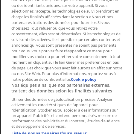
Demande marketing et professionnelle
ou des identifiants uniques, sur votre appareil. Si vous
Magasin mal situé sur la carte
sélectionnez J'accepte, les technologies de suivi prendront en
Signaler un prospectus
charge les finalités affichées dans la section « Nous et nos
Vous rencontrez un problème technique sur l’appli
partenaires traitons des données pour fournir ». Si vous
ou le site?
choisissez Tout refuser ou que vous retirez votre
consentement, elles seront désactivées. Si les technologies de
suivi sont désactivées, il est possible que certains contenus et
Index
annonces qui vous sont présentés ne soient pas pertinents
pour vous. Vous pouvez faire réapparaître ce menu pour
modifier vos choix ou pour retirer votre consentement à tout
moment en cliquant sur le lien Gérer mes préférences en bas
Marques
de page. Les choix que vous avez fait aurons un effet sur notre
Marques locales
ou nos Site Web. Pour plus d’informations, reportez-vous à
Enseignes
notre politique de confidentialité.
Cookie policy
Nos équipes ainsi que nos partenaires externes,
Commerces à proximité
traitent des données selon les finalités suivantes :
Produits
Produits locaux
Utiliser des données de géolocalisation précises. Analyser
activement les caractéristiques de l’appareil pour
Villes
l’identification. Stocker et/ou accéder à des informations sur
un appareil. Publicités et contenu personnalisés, mesure de
Télécharger l'appli Tiendeo
performance des publicités et du contenu, études d’audience
et développement de services.
Liste de nos partenaires (fournisseurs)