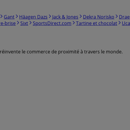
Gant
Häagen Dazs
Jack & Jones
Dekra Norisko
Drae
e-brise
Sixt
SportsDirect.com
Tartine et chocolat
Uca
ui réinvente le commerce de proximité à travers le monde.