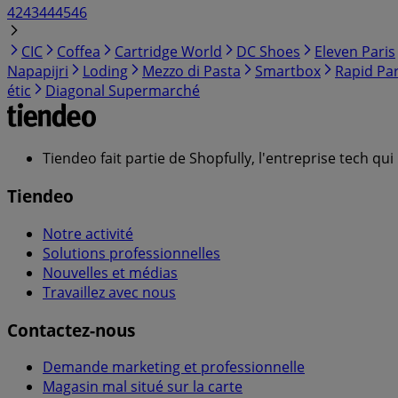
42
43
44
45
46
CIC
Coffea
Cartridge World
DC Shoes
Eleven Paris
Napapijri
Loding
Mezzo di Pasta
Smartbox
Rapid Par
étic
Diagonal Supermarché
Tiendeo fait partie de Shopfully, l'entreprise tech q
Tiendeo
Notre activité
Solutions professionnelles
Nouvelles et médias
Travaillez avec nous
Contactez-nous
Demande marketing et professionnelle
Magasin mal situé sur la carte