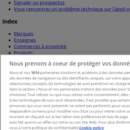
Signaler un prospectus
Vous rencontrez un problème technique sur l’appli ou
Index
Marques
Enseignes
Commerces à proximité
Produits
Villes
Nous prenons à coeur de protéger vos donné
Télécharger l'appli Tiendeo
Nous et nos
1014
partenaires stockons et accédons à des données pers
des données de navigation ou des identifiants uniques, sur votre appar
sélectionnez J'accepte, les technologies de suivi prendront en charge les
dans la section « Nous et nos partenaires traitons des données pour fo
choisissez Tout refuser ou que vous retirez votre consentement, elles 
Si les technologies de suivi sont désactivées, il est possible que certai
annonces qui vous sont présentés ne soient pas pertinents pour vous
réapparaître ce menu pour modifier vos choix ou pour retirer votre 
Copyright © Tiendeo ® 2026 · Shopfully Marketing S.L.U. –
moment en cliquant sur le lien Gérer mes préférences en bas de page.
avez fait aurons un effet sur notre ou nos Site Web. Pour plus d’inform
Conditions générales
Politique de confidentialité
vous à notre politique de confidentialité.
Cookie policy