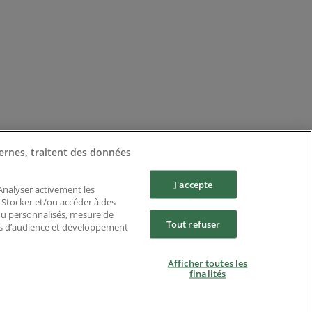
ernes, traitent des données
J'accepte
 Analyser activement les
n. Stocker et/ou accéder à des
enu personnalisés, mesure de
Tout refuser
es d’audience et développement
Afficher toutes les
finalités