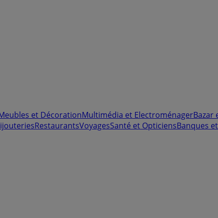
Meubles et Décoration
Multimédia et Electroménager
Bazar 
ijouteries
Restaurants
Voyages
Santé et Opticiens
Banques et