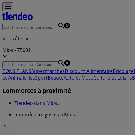
Vous êtes ici:
Mios - 75001
BONS PLANS
Supermarchés
Discount Alimentaire
Bricolage
et Animaleries
Sport
Beauté
Auto et Moto
Culture et Loisirs
B
Commerces à proximité
Tiendeo dans Mios
»
Index des magasins à Mios
1
...