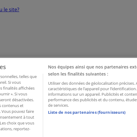
 le site?
es
Nos équipes ainsi que nos partenaires ext
selon les finalités suivantes :
onnelles, telles que
eil. Si vous
Utiliser des données de géolocalisation précises.
 finalités affichées
caractéristiques de l’appareil pour l’identificatio
urnir ». Si vous
informations sur un appareil. Publicités et cont
seront désactivées.
performance des publicités et du contenu, étud
de services.
ns contenus et
. Vous pouvez faire
Liste de nos partenaires (fournisseurs)
consentement à tout
 Palau de Mar – 08039 Barcelona, Spain
 Les choix que vous
ations, reportez-