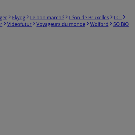
ger
Ekyog
Le bon marché
Léon de Bruxelles
LCL
r
Videofutur
Voyageurs du monde
Wolford
SO BiO