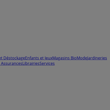
et Déstockage
Enfants et Jeux
Magasins Bio
Mode
Jardineries
 Assurances
Librairies
Services