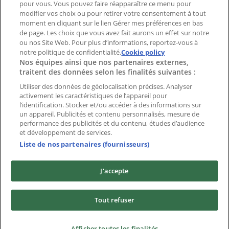
pour vous. Vous pouvez faire réapparaître ce menu pour
modifier vos choix ou pour retirer votre consentement à tout
moment en cliquant sur le lien Gérer mes préférences en bas
Marques
de page. Les choix que vous avez fait aurons un effet sur notre
Marques locales
ou nos Site Web. Pour plus d’informations, reportez-vous à
Enseignes
notre politique de confidentialité.
Cookie policy
Nos équipes ainsi que nos partenaires externes,
Commerces à proximité
traitent des données selon les finalités suivantes :
Produits
Produits locaux
Utiliser des données de géolocalisation précises. Analyser
activement les caractéristiques de l’appareil pour
Villes
l’identification. Stocker et/ou accéder à des informations sur
un appareil. Publicités et contenu personnalisés, mesure de
Télécharger l'appli Tiendeo
performance des publicités et du contenu, études d’audience
et développement de services.
Liste de nos partenaires (fournisseurs)
J'accepte
Copyright © Tiendeo ® 2026 · Shopfully Marketing S.L.U. –
Tout refuser
Palau de Mar – 08039 Barcelona, Spain
Conditions générales
Politique de confidentialité
Afficher toutes les finalités