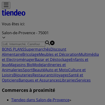
Vous êtes ici:
Salon-de-Provence - 75001
BONS PLANS
Supermarchés
Discount
Alimentaire
Bricolage
Meubles et Décoration
Multimédia
et Electroménager
Bazar et Déstockage
Enfants et
Jeux
Magasins Bio
Mode
Jardineries et
Animaleries
Sport
Beauté
Auto et Moto
Culture et
Loisirs
Bijouteries
Restaurants
Voyages
Santé et
Opticiens
Banques et Assurances
Librairies
Services
Commerces à proximité
Tiendeo dans Salon-de-Provence
»