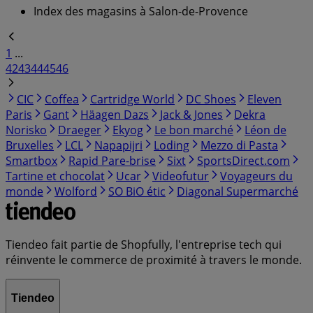
Index des magasins à Salon-de-Provence
1
...
42
43
44
45
46
CIC
Coffea
Cartridge World
DC Shoes
Eleven
Paris
Gant
Häagen Dazs
Jack & Jones
Dekra
Norisko
Draeger
Ekyog
Le bon marché
Léon de
Bruxelles
LCL
Napapijri
Loding
Mezzo di Pasta
Smartbox
Rapid Pare-brise
Sixt
SportsDirect.com
Tartine et chocolat
Ucar
Videofutur
Voyageurs du
monde
Wolford
SO BiO étic
Diagonal Supermarché
Tiendeo fait partie de Shopfully, l'entreprise tech qui
réinvente le commerce de proximité à travers le monde.
Tiendeo