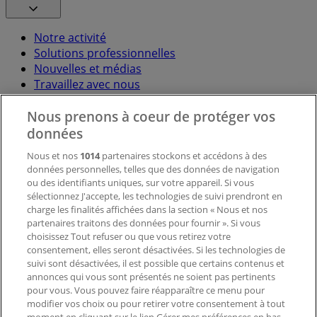
Notre activité
Solutions professionnelles
Nouvelles et médias
Travaillez avec nous
Nous prenons à coeur de protéger vos
Contactez-nous
données
Nous et nos
1014
partenaires stockons et accédons à des
données personnelles, telles que des données de navigation
Demande marketing et professionnelle
ou des identifiants uniques, sur votre appareil. Si vous
Magasin mal situé sur la carte
sélectionnez J'accepte, les technologies de suivi prendront en
Signaler un prospectus
charge les finalités affichées dans la section « Nous et nos
Vous rencontrez un problème technique sur l’appli
partenaires traitons des données pour fournir ». Si vous
ou le site?
choisissez Tout refuser ou que vous retirez votre
consentement, elles seront désactivées. Si les technologies de
suivi sont désactivées, il est possible que certains contenus et
Index
annonces qui vous sont présentés ne soient pas pertinents
pour vous. Vous pouvez faire réapparaître ce menu pour
modifier vos choix ou pour retirer votre consentement à tout