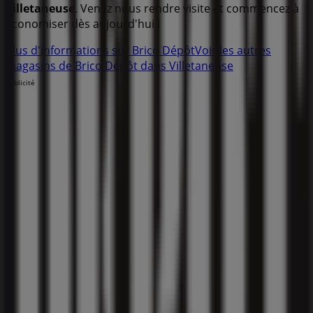
Villetaneuse
. Venez nous rendre visite et commencez à
économiser dès aujourd'hui !
Plus d'informations sur Brico Dépôt
Voir les autres
magasins de Brico Dépôt dans Villetaneuse
Publicité