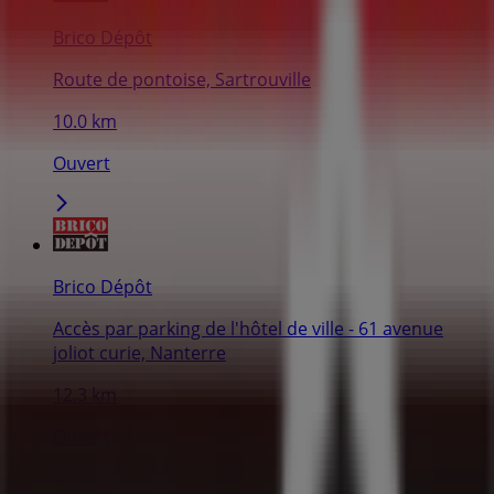
Brico Dépôt
Route de pontoise, Sartrouville
10.0 km
Ouvert
Brico Dépôt
Accès par parking de l'hôtel de ville - 61 avenue
joliot curie, Nanterre
12.3 km
Ouvert