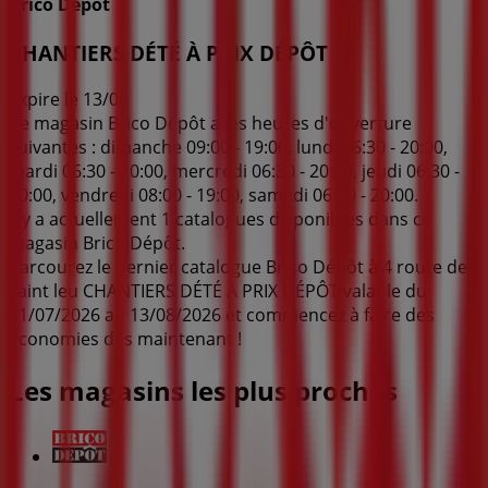
Brico Dépôt
CHANTIERS DÉTÉ À PRIX DÉPÔT
Expire le 13/08
Ce magasin Brico Dépôt a les heures d'ouverture
suivantes : dimanche 09:00 - 19:00, lundi 06:30 - 20:00,
mardi 06:30 - 20:00, mercredi 06:30 - 20:00, jeudi 06:30 -
20:00, vendredi 08:00 - 19:00, samedi 06:30 - 20:00.
Il y a actuellement 1 catalogues disponibles dans ce
magasin Brico Dépôt.
Parcourez le dernier catalogue Brico Dépôt à 4 route de
saint leu CHANTIERS DÉTÉ À PRIX DÉPÔT valable du
31/07/2026 au 13/08/2026 et commencez à faire des
économies dès maintenant !
Les magasins les plus proches