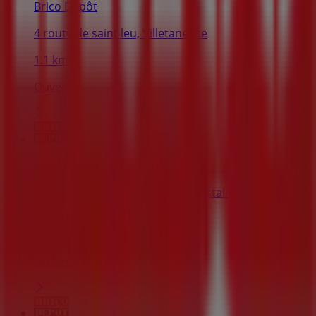
Brico Dépôt
4 route de saint leu, Villetaneuse
1.1 km
Ouvert
Brico Dépôt
Ccial du pont de pierre - avenue stalingrad, Garges-
lès-Gonesse
6.0 km
Ouvert