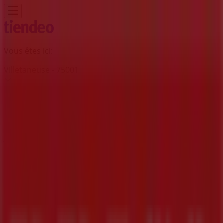
Vous êtes ici:
Villetaneuse - 75001
BONS PLANS
Supermarchés
Discount
Alimentaire
Bricolage
Meubles et Décoration
Multimédia
et Electroménager
Bazar et Déstockage
Enfants et
Jeux
Magasins Bio
Mode
Jardineries et
Animaleries
Sport
Beauté
Auto et Moto
Culture et
Loisirs
Bijouteries
Restaurants
Voyages
Santé et
Opticiens
Banques et Assurances
Librairies
Services
Publicité