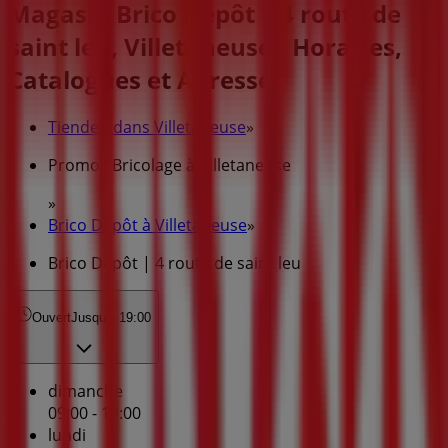
Magasin Brico Dépôt | 4 route de
saint leu, Villetaneuse - Horaires,
Catalogues et Adresse
Tiendeo dans Villetaneuse
»
Promos Bricolage à Villetaneuse
»
Brico Dépôt à Villetaneuse
»
Brico Dépôt | 4 route de saint leu
Ouvert
Jusqu'à 19:00
dimanche
09:00 - 19:00
lundi