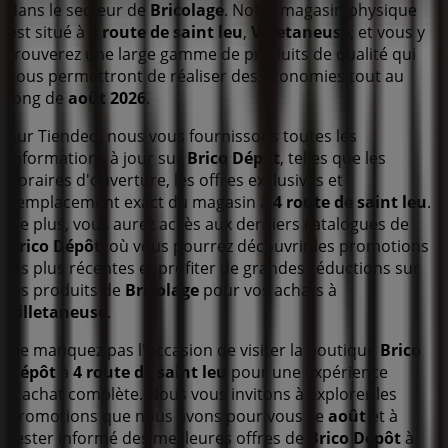
dans le secteur de
Bricolage
. Notre magasin physique
est situé à
4 route de saint leu
,
Villetaneuse
, et vous y
trouverez une large gamme de produits de qualité qui
vous permettront de réaliser des économies tout au
long de
août 2026
.
Sur Tiendeo, nous vous fournissons toutes les
informations à jour sur
Brico Dépôt
, telles que les
horaires d'ouverture, les offres exclusives et
l'emplacement exact du magasin à
4 route de saint leu
.
De plus, vous aurez accès aux derniers catalogues de
Brico Dépôt
, où vous pourrez découvrir les promotions
les plus récentes et profiter de grandes réductions sur
les produits de
Bricolage
pour vos achats à
Villetaneuse
.
Ne manquez pas l'occasion de visiter la boutique
Brico
Dépôt
à
4 route de saint leu
pour une expérience
d'achat complète. Nous vous invitons à explorer les
promotions que nous avons pour vous ce
août
et à
rester informé des meilleures offres de
Brico Dépôt
à