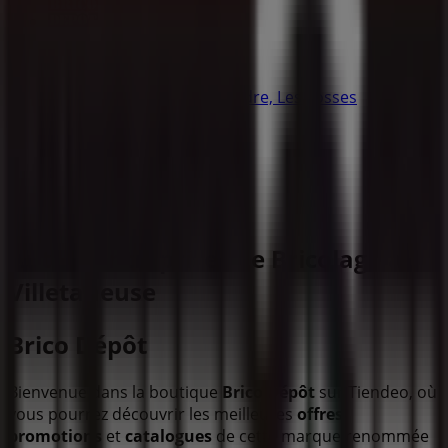
Brico Dépôt
13 rue de la ferme saint ladre, Les Fosses
20.3 km
Ouvert
Autres entreprises de Bricolage à
Villetaneuse
Brico Dépôt
Bienvenue dans la boutique
Brico Dépôt
sur Tiendeo, où
vous pourrez découvrir les meilleures
offres
,
promotions
et
catalogues
de cette marque renommée