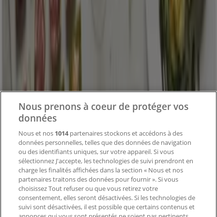
Tiendeo
Notre activité
Solutions professionnelles
Nouvelles et médias
Travaillez avec nous
Nous prenons à coeur de protéger vos
Contactez-nous
données
Nous et nos
1014
partenaires stockons et accédons à des
données personnelles, telles que des données de navigation
Demande marketing et professionnelle
ou des identifiants uniques, sur votre appareil. Si vous
Magasin mal situé sur la carte
sélectionnez J'accepte, les technologies de suivi prendront en
Signaler un prospectus
charge les finalités affichées dans la section « Nous et nos
Vous rencontrez un problème technique sur l’appli
partenaires traitons des données pour fournir ». Si vous
ou le site?
choisissez Tout refuser ou que vous retirez votre
consentement, elles seront désactivées. Si les technologies de
suivi sont désactivées, il est possible que certains contenus et
Index
annonces qui vous sont présentés ne soient pas pertinents